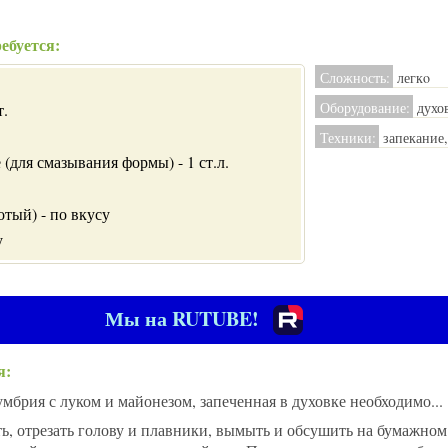
ебуется:
Сложность:
легкo
Оборудование:
духо
т.
Техники:
запекание
 (для смазывания формы) - 1 ст.л.
тый) - по вкусу
у
Мы на RUTUBE!
я:
брия с луком и майонезом, запеченная в духовке необходимо...
 отрезать голову и плавники, вымыть и обсушить на бумажном