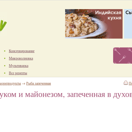
Консервирование
Микроволновка
Мультиварка
Все рецепты
 морепродукты
→
Рыба запеченная
П
уком и майонезом, запеченная в духо