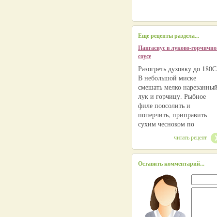
Еще рецепты раздела...
Пангасиус в луково-горчичн
соусе
Разогреть духовку до 180С
В небольшой миске
смешать мелко нарезанны
лук и горчицу. Рыбное
филе поосолить и
поперчить, приправить
сухим чесноком по
читать рецепт
Оставить комментарий...