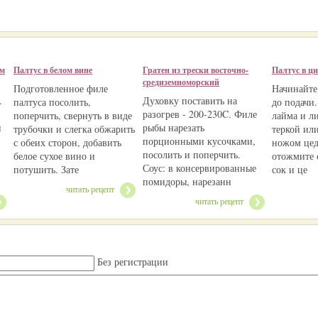
ом
Палтус в белом вине
Гратен из трески восточно-
Палтус в ц
средиземноморский
Подготовленное филе
Начинайте 
.
Духовку поставить на
палтуса посолить,
до подачи.
разогрев - 200-230C. Филе
поперчить, свернуть в виде
лайма и л
й
рыбы нарезать
трубочки и слегка обжарить
теркой ил
порционными кусочками,
с обеих сторон, добавить
ножом цед
посолить и поперчить.
белое сухое вино и
отожмите 
Соус: в консервированные
потушить. Зате
сок и це
помидоры, нарезанн
читать рецепт
читать рецепт
Без регистрации