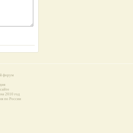
й форум
а
дия
 сайте
на 2010 год
ия по России