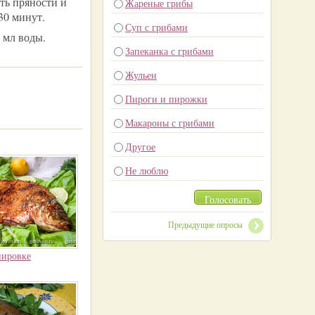
ть пряности и
Жареные грибы
30 минут.
Суп с грибами
 мл воды.
Запеканка с грибами
Жульен
Пироги и пирожки
Макароны с грибами
Другое
Не люблю
Голосовать
Предыдущие опросы
нировке