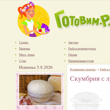
Салаты
Закуски
Выпечка
Рыба и морепродукты
Мясо, птица
Овощи
Супы
Национальная кухня
Новинка 5.8.2026
Кулинарные рецепты
→
Рыба и
Скумбрия с л