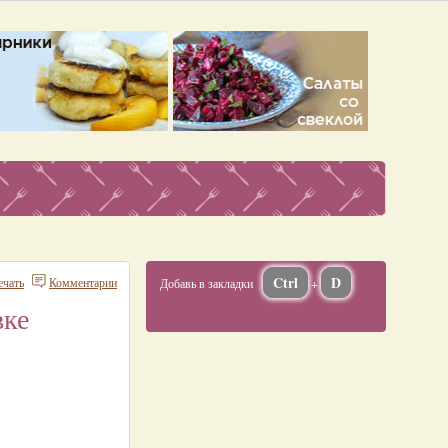
Ctrl
D
ечать
Комментарии
Добавь в закладки
+
вке