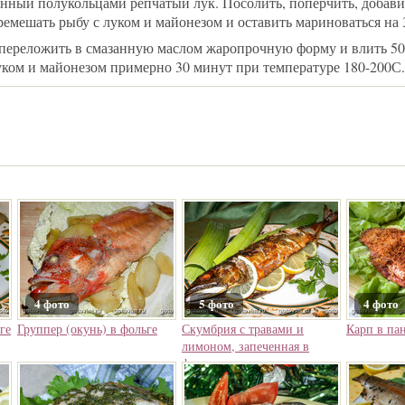
анный полукольцами репчатый лук. Посолить, поперчить, добави
ремешать рыбу с луком и майонезом и оставить мариноваться на 
переложить в смазанную маслом жаропрочную форму и влить 50
уком и майонезом примерно 30 минут при температуре 180-200С.
4 фото
5 фото
4 фото
ге
Группер (окунь) в фольге
Скумбрия с травами и
Карп в па
лимоном, запеченная в
фольге