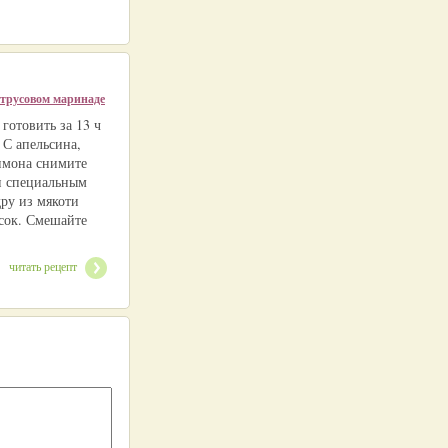
итрусовом маринаде
готовить за 13 ч
 С апельсина,
имона снимите
и специальным
ру из мякоти
сок. Смешайте
читать рецепт