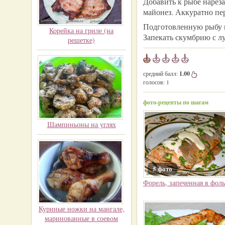
Добавить к рыбе нарез
майонез. Аккуратно пе
Подготовленную рыбу 
Корейка на гриле (на
Запекать скумбрию с л
решетке)
средний балл:
1.00
голосов:
1
фото-рецепты по шагам
Шампиньоны на углях
5 фото
Форель, запеченная в фоль
Куриные ножки на мангале,
маринованные в соевом