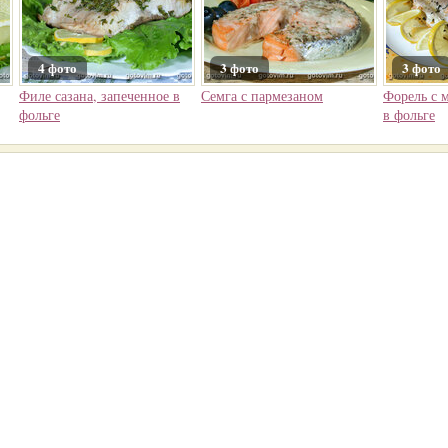
4 фото
3 фото
3 фото
Филе сазана, запеченное в
Семга с пармезаном
Форель с м
фольге
в фольге