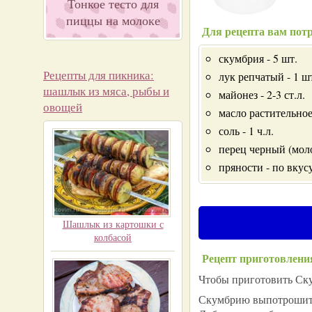
Тонкое тесто для
пиццы на молоке
Для рецепта вам потр
скумбрия - 5 шт.
Рецепты для пикника:
лук репчатый - 1 ш
шашлык из мяса, рыбы и
майонез - 2-3 ст.л.
овощей
масло растительное
соль - 1 ч.л.
перец черный (моло
пряности - по вкус
Шашлык из картошки с
колбасой
Рецепт приготовлени
Чтобы приготовить Скум
Скумбрию выпотрошить,