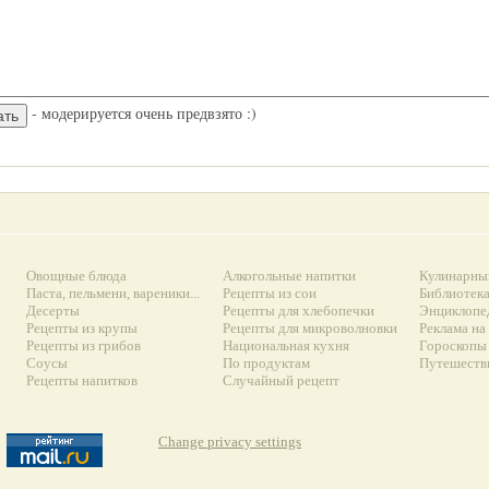
- модерируется очень предвзято :)
Овощные блюда
Алкогольные напитки
Кулинарны
Паста, пельмени, вареники...
Рецепты из сои
Библиотек
Десерты
Рецепты для хлебопечки
Энциклопе
Рецепты из крупы
Рецепты для микроволновки
Реклама на
Рецепты из грибов
Национальная кухня
Гороскопы 
Соусы
По продуктам
Путешеств
Рецепты напитков
Случайный рецепт
Change privacy settings