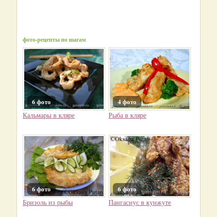
фото-рецепты по шагам
6 фото
4 фото
Кальмары в кляре
Рыба в кляре
6 фото
6 фото
Бризоль из рыбы
Пангасиус в кунжуте