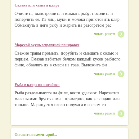
Салака или хамса в кляре
Очистить, выпотрошить и вымыть рыбу, посолить и
поперчить ее. Из яиц, муки и молока приготовить кляр.
Обмакнуть в него рыбу и жарить на разогретом рас
читать рецепт
Морской окунь в травяной панировке
Свежие травы промыть, порубить и смешать с солью и
перцем. Смазав взбитым белком каждый кусок рыбного
филе, обвалять их в смеси из трав. Выложить фи
читать рецепт
Рыба в кляре по-китайски
Рыба разделывается на филе, кости удаляют. Нарезается
маленькими брусочками - примерно, как карандаш или
тоньше. Маринуется около получаса в соевом со
читать рецепт
Оставить комментарий...