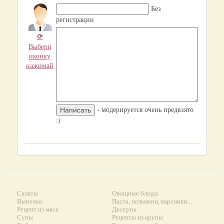
Без
регистрации
⟳
Выбери
иконку
нажимай
- модерируется очень предвзято
:)
Салаты
Овощные блюда
Выпечка
Паста, пельмени, вареники...
Рецепт из мяса
Десерты
Супы
Рецепты из крупы