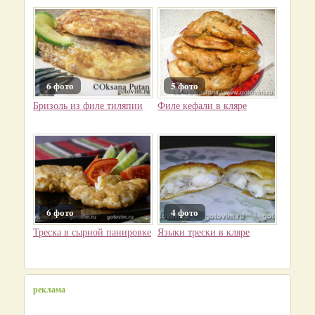
6 фото
5 фото
Бризоль из филе тиляпии
Филе кефали в кляре
6 фото
4 фото
Треска в сырной панировке
Языки трески в кляре
реклама