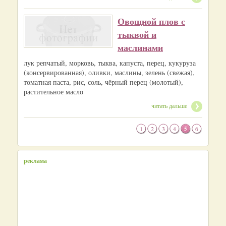
Овощной плов с
тыквой и
маслинами
лук репчатый, морковь, тыквa, капуста, перец, кукуруза
(консервированная), оливки, маслины, зелень (свежая),
томатная паста, рис, соль, чёрный перец (молотый),
растительное масло
читать дальше
1
2
3
4
5
6
реклама