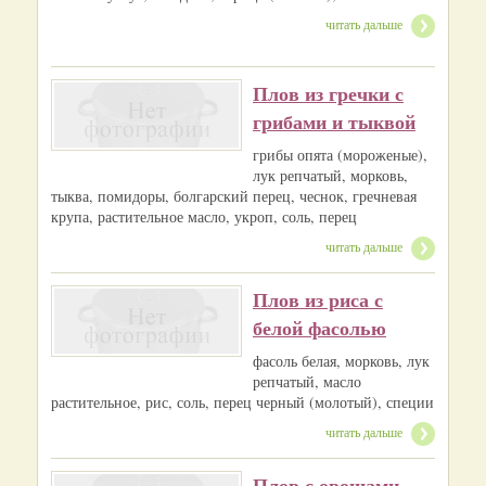
читать дальше
Плов из гречки с
грибами и тыквой
грибы опята (мороженые),
лук репчатый, морковь,
тыква, помидоры, болгарский перец, чеснок, гречневая
крупа, растительное масло, укроп, соль, перец
читать дальше
Плов из риса с
белой фасолью
фасоль белая, морковь, лук
репчатый, масло
растительное, рис, соль, перец черный (молотый), специи
читать дальше
Плов с овощами