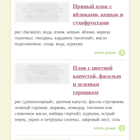
Пряный плов с
яблоками, кешью и
сухофруктами
рис (басмати), вода, изюм, кешью, яблоко, корица
(палочка), гвоздика, кардамон (молотый), масло
подсолнечное, сахар, вода, куркума
читать дальше
Плов с цветной
капустой, фасолью
и зеленым
горошком
рис (длиннозерный), цветная капуста, фасоль стручковая,
зеленый горошек, морковь, помидор, топленое или
сливочное масло, имбирь (тертый), куркума, острый
перец, укроп и петрушка (зелень), лавровый лист, соль
читать дальше