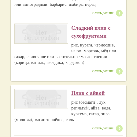
или виноградный, барбарис, имбирь, перец
читать дальше
Сладкий плов с
сухофруктами
рис, курага, чернослив,
изюм, морковь, мёд или
сахар, сливочное или растительное масло, специи
(корица, ваниль, гвоздика, кардамон)
читать дальше
Плов с айвой
рис (басмати), лук
репчатый, айва, вода,
куркума, сахар, зира
(молотая), масло топлёное, соль
читать дальше