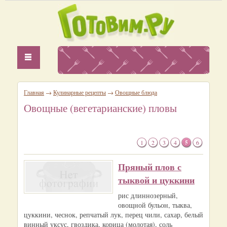
Главная
→
Кулинарные рецепты
→
Овощные блюда
Овощные (вегетарианские) пловы
1
2
3
4
5
6
Пряный плов с
тыквой и цуккини
рис длиннозерный,
овощной бульон, тыква,
цуккини, чеснок, репчатый лук, перец чили, сахар, белый
винный уксус, гвоздика, корица (молотая), соль