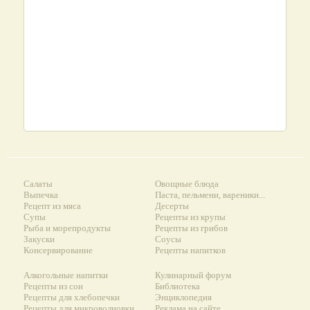
Салаты
Овощные блюда
Выпечка
Паста, пельмени, вареники...
Рецепт из мяса
Десерты
Супы
Рецепты из крупы
Рыба и морепродукты
Рецепты из грибов
Закуски
Соусы
Консервирование
Рецепты напитков
Алкогольные напитки
Кулинарный форум
Рецепты из сои
Библиотека
Рецепты для хлебопечки
Энциклопедия
Рецепты для микроволновки
Реклама на сайте