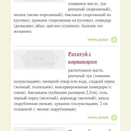
оливковое масло, лук
репчатый (порезанный),
чеснок (мелко порезанный), баклажан (порезанный на
кусочки), цуккини (порезанные на кусочки), помидор
(дольками), яйцо, орегано (сушеное), базилик (по
желанию).
читать дальше
Рататуй с
кориандром
растительное масло,
репчатый лук (тонкими
полукольцами), овощной отвар или вода, сладкий перец
(зеленый, полосками), консервированные помидоры (с
соком), баклажаны (кубиками размером 2,5см), соль,
черный перец (молотый), кориандр (молотый), кинза
(нарубленная свежая), цуккини (полукольцами, 2 см
толщиной ), чеснок (нарубленные)
читать дальше