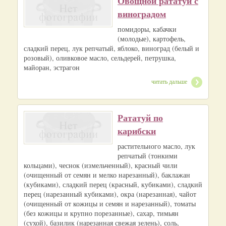
Овощной рататуй с
виноградом
помидоры, кабачки
(молодые), картофель,
сладкий перец, лук репчатый, яблоко, виноград (белый и
розовый), оливковое масло, сельдерей, петрушка,
майоран, эстрагон
читать дальше
Рататуй по
карибски
растительного масло, лук
репчатый (тонкими
кольцами), чеснок (измельченный), красный чили
(очищенный от семян и мелко нарезанный), баклажан
(кубиками), сладкий перец (красный, кубиками), сладкий
перец (нарезанный кубиками), окра (нарезанная), чайот
(очищенный от кожицы и семян и нарезанный), томаты
(без кожицы и крупно порезанные), сахар, тимьян
(сухой), базилик (нарезанная свежая зелень), соль,