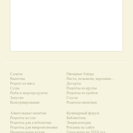
Салаты
Овощные блюда
Выпечка
Паста, пельмени, вареники...
Рецепт из мяса
Десерты
Супы
Рецепты из крупы
Рыба и морепродукты
Рецепты из грибов
Закуски
Соусы
Консервирование
Рецепты напитков
Алкогольные напитки
Кулинарный форум
Рецепты из сои
Библиотека
Рецепты для хлебопечки
Энциклопедия
Рецепты для микроволновки
Реклама на сайте
Национальная кухня
Гороскопы на 2010 год