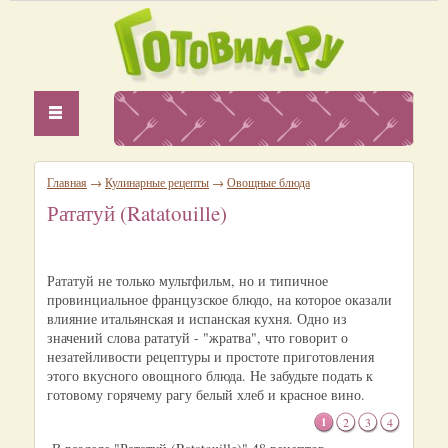
Главная
→
Кулинарные рецепты
→
Овощные блюда
Рататуй (Ratatouille)
Рататуй не только мультфильм, но и типичное
провинциальное французское блюдо, на которое оказали
влияние итальянская и испанская кухня. Одно из
значений слова рататуй - "жратва", что говорит о
незатейливости рецептуры и простоте приготовления
этого вкусного овощного блюда. Не забудьте подать к
готовому горячему рагу белый хлеб и красное вино.
1
2
3
4