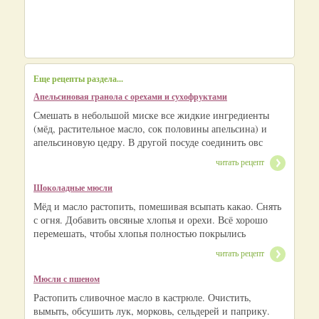
Еще рецепты раздела...
Апельсиновая гранола с орехами и сухофруктами
Смешать в небольшой миске все жидкие ингредиенты
(мёд, растительное масло, сок половины апельсина) и
апельсиновую цедру. В другой посуде соединить овс
читать рецепт
Шоколадные мюсли
Мёд и масло растопить, помешивая всыпать какао. Снять
с огня. Добавить овсяные хлопья и орехи. Всё хорошо
перемешать, чтобы хлопья полностью покрылись
читать рецепт
Мюсли с пшеном
Растопить сливочное масло в кастрюле. Очистить,
вымыть, обсушить лук, морковь, сельдерей и паприку.