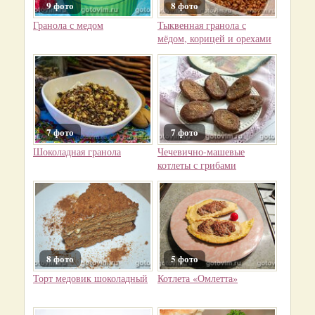
9 фото
8 фото
Гранола с медом
Тыквенная гранола с
мёдом, корицей и орехами
7 фото
7 фото
Шоколадная гранола
Чечевично-машевые
котлеты с грибами
8 фото
5 фото
Торт медовик шоколадный
Котлета «Омлетта»