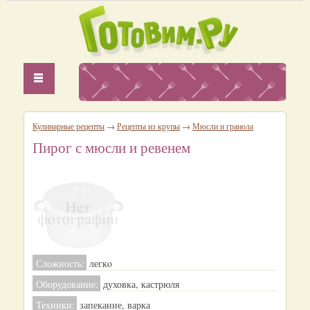
Кулинарные рецепты
→
Рецепты из крупы
→
Мюсли и гранола
Пирог с мюсли и ревенем
Сложность:
легкo
Оборудование:
духовка, кастрюля
Техники:
запекание, варка