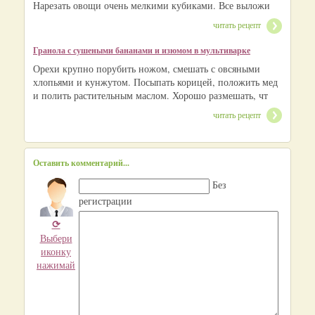
Нарезать овощи очень мелкими кубиками. Все выложи
читать рецепт
Гранола с сушеными бананами и изюмом в мультиварке
Орехи крупно порубить ножом, смешать с овсяными
хлопьями и кунжутом. Посыпать корицей, положить мед
и полить растительным маслом. Хорошо размешать, чт
читать рецепт
Оставить комментарий...
Без
регистрации
⟳
Выбери
иконку
нажимай