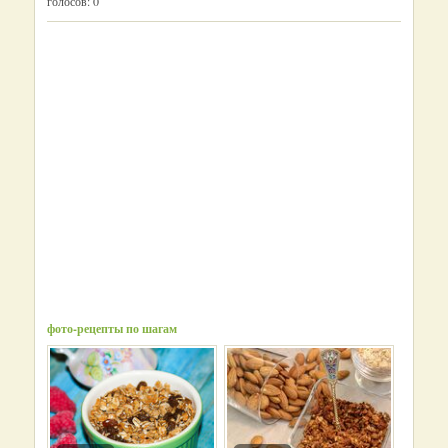
голосов:
0
фото-рецепты по шагам