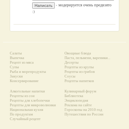
- модерируется очень предвзято
:)
Салаты
Овощные блюда
Выпечка
Паста, пельмени, вареники...
Рецепт из мяса
Десерты
Супы
Рецепты из крупы
Рыба и морепродукты
Рецепты из грибов
Закуски
Соусы
Консервирование
Рецепты напитков
Алкогольные напитки
Кулинарный форум
Рецепты из сои
Библиотека
Рецепты для хлебопечки
Энциклопедия
Рецепты для микроволновки
Реклама на сайте
Национальная кухня
Гороскопы на 2010 год
По продуктам
Путешествия по России
Случайный рецепт