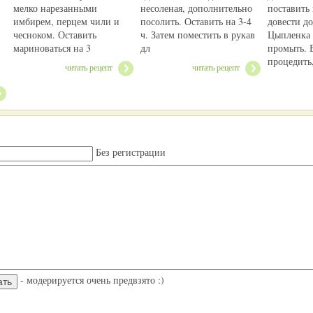
мелко нарезанными
несоленая, дополнительно
поставить 
имбирем, перцем чили и
посолить. Оставить на 3-4
довести д
чесноком. Оставить
ч. Затем поместить в рукав
Цыпленка 
мариноваться на 3
дл
промыть. 
процедить
читать рецепт
читать рецепт
Без регистрации
- модерируется очень предвзято :)