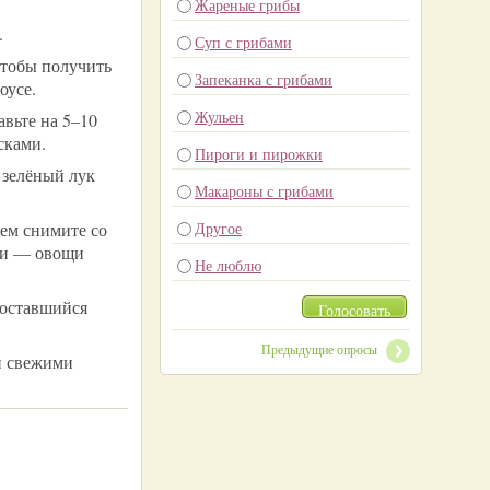
Жареные грибы
.
Суп с грибами
чтобы получить
Запеканка с грибами
оусе.
Жульен
авьте на 5–10
сками.
Пироги и пирожки
 зелёный лук
Макароны с грибами
тем снимите со
Другое
сти — овощи
Не люблю
 оставшийся
Голосовать
Предыдущие опросы
и свежими