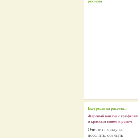
реклама
Еще рецепты раздела...
Жареный каплун с трюфеля
и красным вином и ромом
Очистить каплуна,
посолить, обвязать