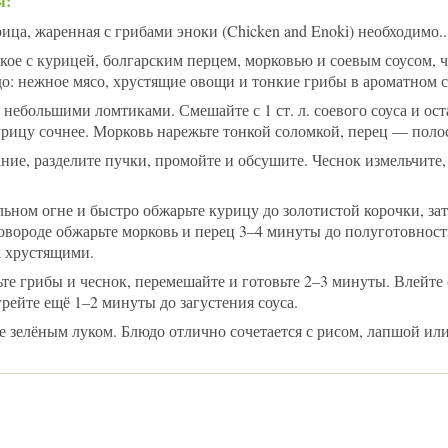
я:
ца, жаренная с грибами эноки (Chicken and Enoki) необходимо..
кое с курицей, болгарским перцем, морковью и соевым соусом, 
о: нежное мясо, хрустящие овощи и тонкие грибы в ароматном с
небольшими ломтиками. Смешайте с 1 ст. л. соевого соуса и ост
урицу сочнее. Морковь нарежьте тонкой соломкой, перец — поло
ние, разделите пучки, промойте и обсушите. Чеснок измельчите,
льном огне и быстро обжарьте курицу до золотистой корочки, за
ковороде обжарьте морковь и перец 3–4 минуты до полуготовно
а хрустящими.
ьте грибы и чеснок, перемешайте и готовьте 2–3 минуты. Влейте
грейте ещё 1–2 минуты до загустения соуса.
е зелёным луком. Блюдо отлично сочетается с рисом, лапшой ил