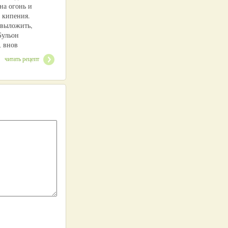
на огонь и
о кипения.
выложить,
Бульон
, внов
читать рецепт