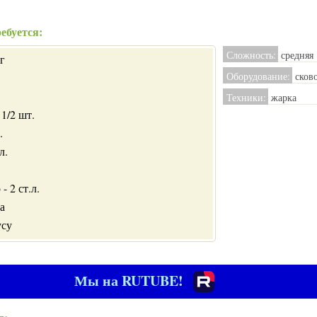
ебуется:
Сложность:
средняя
г
Оборудование:
сков
Техники:
жарка
1/2 шт.
.
л.
- 2 ст.л.
а
усу
Мы на RUTUBE!