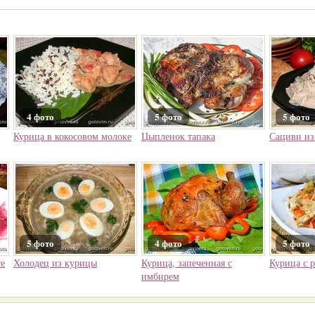
4 фото
5 фото
5 фото
Курица в кокосовом молоке
Цыпленок тапака
Сациви из
5 фото
4 фото
5 фото
се
Холодец из курицы
Курица, запеченная с
Курица с 
имбирем