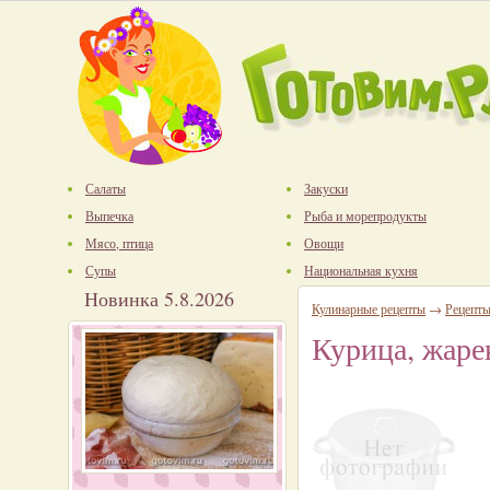
Салаты
Закуски
Выпечка
Рыба и морепродукты
Мясо, птица
Овощи
Супы
Национальная кухня
Новинка 5.8.2026
Кулинарные рецепты
→
Рецепты
Курица, жарен