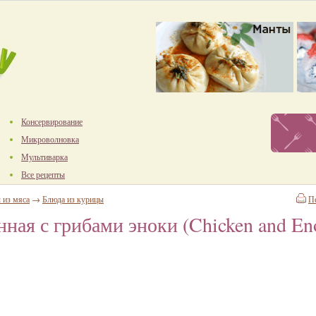
Консервирование
Микроволновка
Мультиварка
Все рецепты
 из мяса
→
Блюда из курицы
П
ная с грибами эноки (Chicken and En