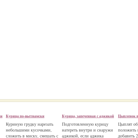
ми
Курица по-вьетнамски
Курица, запеченная с аджикой
Цыпленок в
Куриную грудку нарезать
Подготовленную курицу
Цыплят об
небольшими кусочками,
натереть внутри и снаружи
положить 
сложить в миску, смешать с
аджикой, если аджика
добавить 2