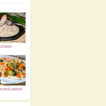
 курицы
рисовой лапшой