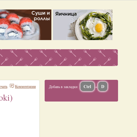
Ctrl
D
ечать
Комментарии
Добавь в закладки
+
oki)