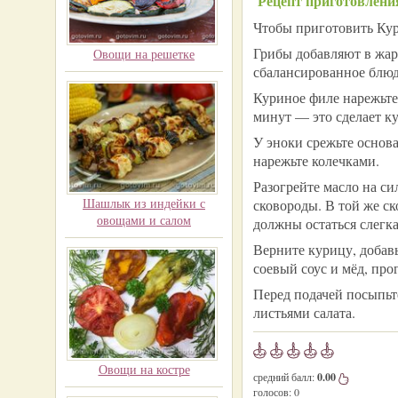
Рецепт приготовлени
Чтобы приготовить Кури
Грибы добавляют в жар
Овощи на решетке
сбалансированное блюд
Куриное филе нарежьте 
минут — это сделает к
У эноки срежьте основа
нарежьте колечками.
Разогрейте масло на си
Шашлык из индейки с
сковороды. В той же с
овощами и салом
должны остаться слегк
Верните курицу, добав
соевый соус и мёд, про
Перед подачей посыпьт
листьями салата.
Овощи на костре
средний балл:
0.00
голосов:
0