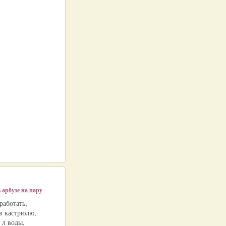
 арбузе на пару
работать,
в кастрюлю,
 л воды,