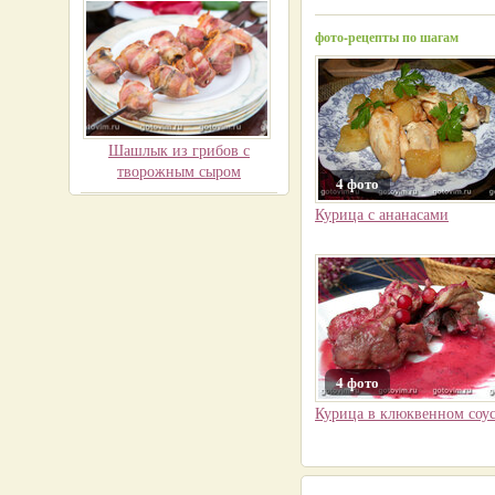
фото-рецепты по шагам
Шашлык из грибов с
творожным сыром
4 фото
Курица с ананасами
4 фото
Курица в клюквенном соу