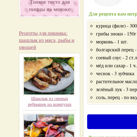
Тонкое тесто для
пиццы на молоке
Для рецепта вам потр
курица (филе) - 300
Рецепты для пикника:
грибы эноки - 150г
шашлык из мяса, рыбы и
морковь - 1 шт.
овощей
болгарский перец - 
соевый соус - 2 ст.л
мёд или сахар - 1 ч.
чеснок - 3 зубчика
растительное масло 
зелёный лук - 3 пер
соль, перец - по вк
Шашлык из свиных
ребрышек на шампурах