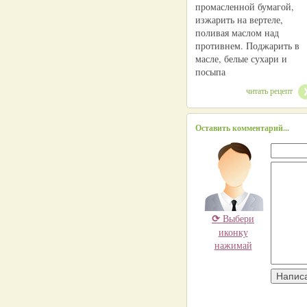
промасленной бумагой,
изжарить на вертеле,
поливая маслом над
противнем. Поджарить в
масле, белые сухари и
посыпа
читать рецепт
Оставить комментарий...
⟳
Выбери
иконку
нажимай