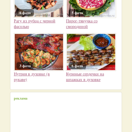
6 фото
5 фото
Рагу из рубца с черной
Пирог-тянучка со
фасолью
смородиной
3 фото
6 фото
Нутрия в духовке (в
Куриные сердечки на
рукаве)
шпажках в духовке
реклама