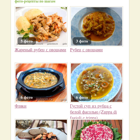
фото-рецепты по шагам
5 фото
3 фото
Жареный рубец с овощами
Рубец с овощами
6 фото
6 фото
Фляки
Густой суп из рубца с
белой фасолью (Zuppa di
fagioli e trippa)