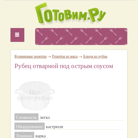
Кулинарные рецепты
→
Рецепты из мяса
→
Блюда из рубца
Рубец отварной под острым соусом
Сложность:
легкo
Оборудование:
кастрюля
Техники:
варка