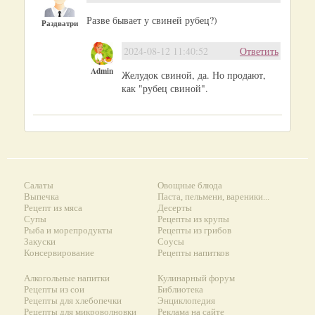
Разве бывает у свиней рубец?)
Раздватри
2024-08-12 11:40:52
Ответить
Admin
Желудок свиной, да. Но продают,
как "рубец свиной".
Салаты
Овощные блюда
Выпечка
Паста, пельмени, вареники...
Рецепт из мяса
Десерты
Супы
Рецепты из крупы
Рыба и морепродукты
Рецепты из грибов
Закуски
Соусы
Консервирование
Рецепты напитков
Алкогольные напитки
Кулинарный форум
Рецепты из сои
Библиотека
Рецепты для хлебопечки
Энциклопедия
Рецепты для микроволновки
Реклама на сайте