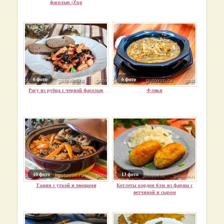
фасолью (Zup
6 фото
6 фото
Рагу из рубца с черной фасолью
Фляки
10 фото
13 фото
Тажин с уткой и овощами
Котлеты кордон блю из фарша с
ветчиной и сыром