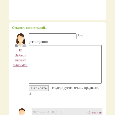
Оставить комментарий...
Без
регистрации
⟳
Выбери
иконку
нажимай
- модерируется очень предвзято
:)
2024-08-04 10:23:35
Ответить