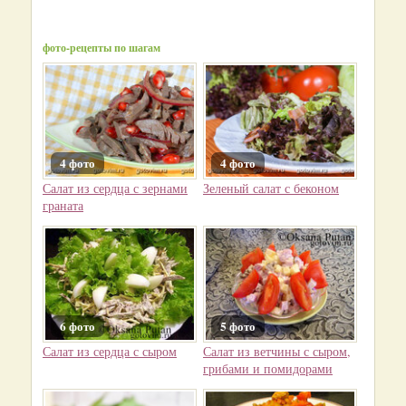
фото-рецепты по шагам
4 фото
4 фото
Салат из сердца с зернами
Зеленый салат с беконом
граната
6 фото
5 фото
Салат из сердца с сыром
Салат из ветчины с сыром,
грибами и помидорами