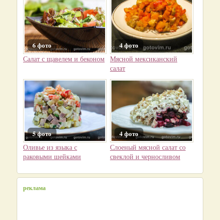
6 фото
4 фото
Салат с щавелем и беконом
Мясной мексиканский
салат
5 фото
4 фото
Оливье из языка с
Слоеный мясной салат со
раковыми шейками
свеклой и черносливом
реклама