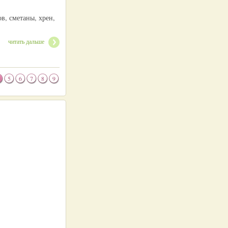
в, сметаны, хрен,
читать дальше
5
6
7
8
9