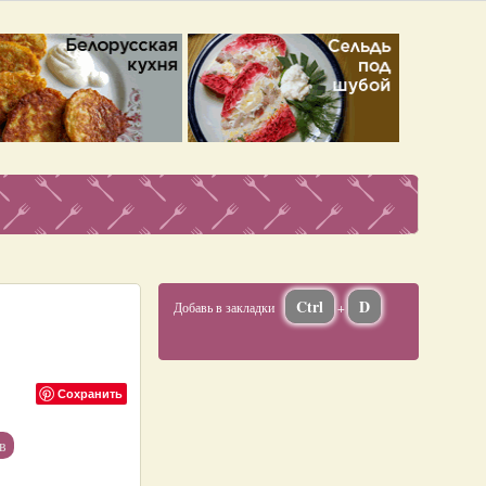
Ctrl
D
Добавь в закладки
+
Сохранить
в