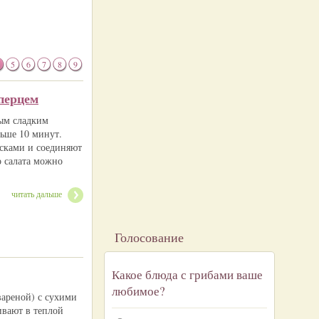
5
6
7
8
9
перцем
ным сладким
льше 10 минут.
сками и соединяют
 салата можно
читать дальше
Голосование
Какое блюда с грибами ваше
любимое?
вареной) с сухими
ивают в теплой