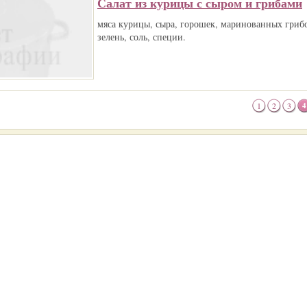
Салат из курицы с сыром и грибами
мяса курицы, сыра, горошек, маринованных грибо
зелень, соль, специи.
1
2
3
4