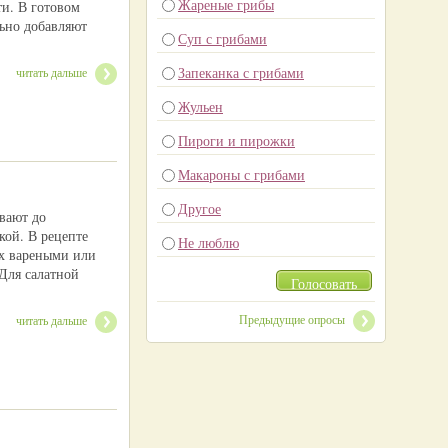
Жареные грибы
ти. В готовом
ьно добавляют
Суп с грибами
Запеканка с грибами
читать дальше
Жульен
Пироги и пирожки
Макароны с грибами
Другое
вают до
кой. В рецепте
Не люблю
их вареными или
Для салатной
Голосовать
Предыдущие опросы
читать дальше