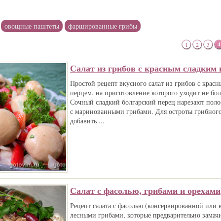
овощные паштеты
фаршированные грибы
1
2
3
4
Салат из грибов с красным сладким 
Простой рецепт вкусного салат из грибов с крас
перцем, на приготовление которого уходит не бо
Сочный сладкий болгарский перец нарезают поло
с маринованными грибами. Для остроты грибного
добавить ...
Салат с фасолью, грибами и орехами
Рецепт салата с фасолью (консервированной или 
лесными грибами, которые предварительно замач