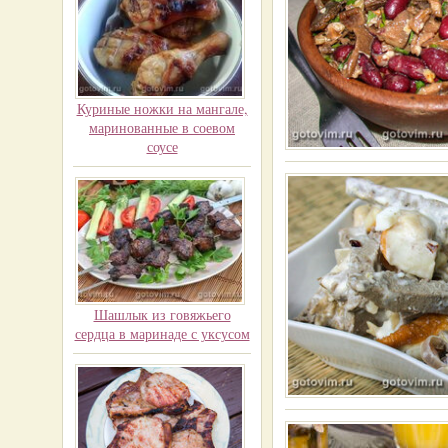
Куриные ножки на мангале,
маринованные в соевом
соусе
Шашлык из говяжьего
сердца в маринаде с уксусом