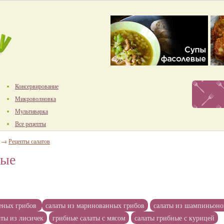
Консервирование
Микроволновка
Мультиварка
Все рецепты
→
Рецепты салатов
ные
леных грибов
салаты из маринованных грибов
салаты из шампиньоно
аты из лисичек
грибные салаты с мясом
салаты грибные с курицей