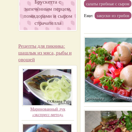
Брускетта с
салаты грибные с сыром
запечённым перцем,
помидорами и сыром
Еще:
закуски из грибов
страчателла
Рецепты для пикника:
шашлык из мяса, рыбы и
овощей
Маринованный лук
«экспресс-метод»