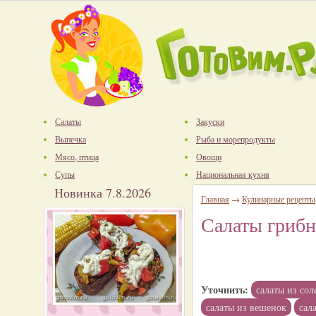
Салаты
Закуски
Выпечка
Рыба и морепродукты
Мясо, птица
Овощи
Супы
Национальная кухня
Новинка 7.8.2026
Главная
→
Кулинарные рецепты
Салаты гриб
Уточнить:
салаты из со
салаты из вешенок
сал