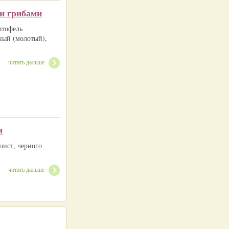
и грибами
ртофель
рный (молотый),
читать дальше
м
лист, черного
читать дальше