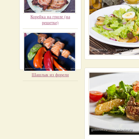
Корейка на гриле (на
решетке)
Шашлык из форели