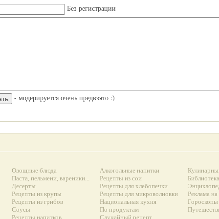
Без регистрации
- модерируется очень предвзято :)
Овощные блюда
Алкогольные напитки
Кулинарны
Паста, пельмени, вареники...
Рецепты из сои
Библиотек
Десерты
Рецепты для хлебопечки
Энциклопе
Рецепты из крупы
Рецепты для микроволновки
Реклама на
Рецепты из грибов
Национальная кухня
Гороскопы 
Соусы
По продуктам
Путешеств
Рецепты напитков
Случайный рецепт