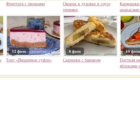
Фриттата с овощами
Окорок в духовке в соусе
Кармашки 
терияки
ананасами
12 фото
8 фото
10 фото
и
Торт «Вишнёвое суфле»
Сырники с бананом
Постная рж
яблоками 