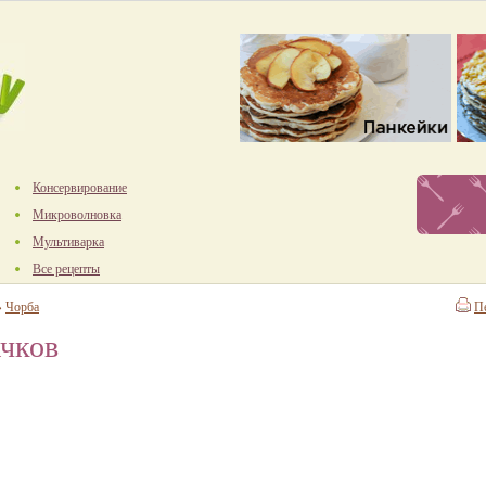
Консервирование
Микроволновка
Мультиварка
Все рецепты
→
Чорба
П
ачков