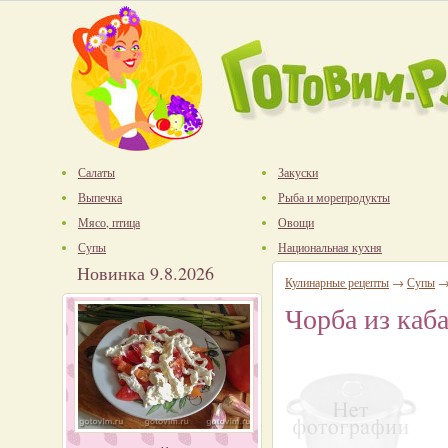
Салаты
Закуски
Выпечка
Рыба и морепродукты
Мясо, птица
Овощи
Супы
Национальная кухня
Новинка 9.8.2026
Кулинарные рецепты
→
Супы
Чорба из каб