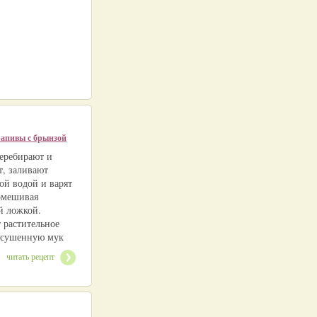
рапивы с брынзой
еребирают и
, заливают
ой водой и варят
омешивая
й ложкой.
 растительное
дсушенную мук
читать рецепт