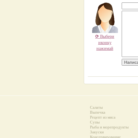
⟳
Выбери
иконку
нажимай
Салаты
Выпечка
Рецепт из мяса
Супы
Рыба и морепродукты
Закуски
Консервирование