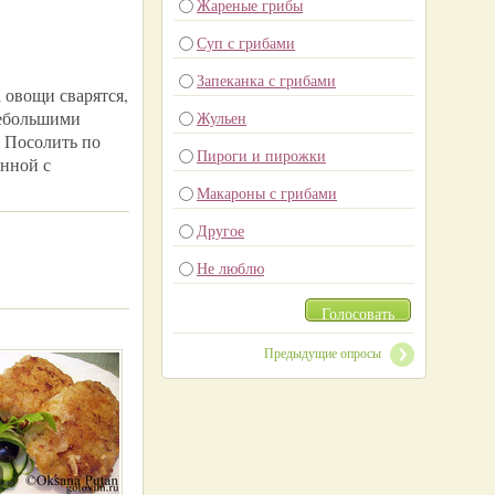
Жареные грибы
Суп с грибами
Запеканка с грибами
 овощи сварятся,
небольшими
Жульен
 Посолить по
Пироги и пирожки
енной с
Макароны с грибами
Другое
Не люблю
Голосовать
Предыдущие опросы