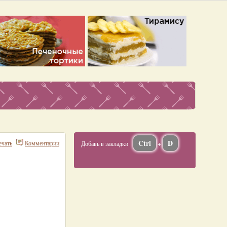
Ctrl
D
ечать
Комментарии
Добавь в закладки
+