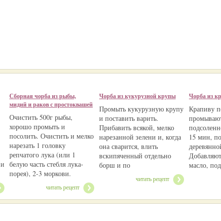
Сборная чорба из рыбы,
Чорба из кукурузной крупы
Чорба из к
мидий и раков с простоквашей
Промыть кукурузную крупу
Крапиву п
Очистить 500г рыбы,
и поставить варить.
промывают
хорошо промыть и
Прибавить всякой, мелко
подсоленн
посолить. Очистить и мелко
нарезанной зелени и, когда
15 мин, п
нарезать 1 головку
она сварится, влить
деревянно
репчатого лука (или 1
вскипяченный отдельно
Добавляют
 и
белую часть стебля лука-
борш и по
масло, по
порея), 2-3 моркови.
читать рецепт
читать рецепт