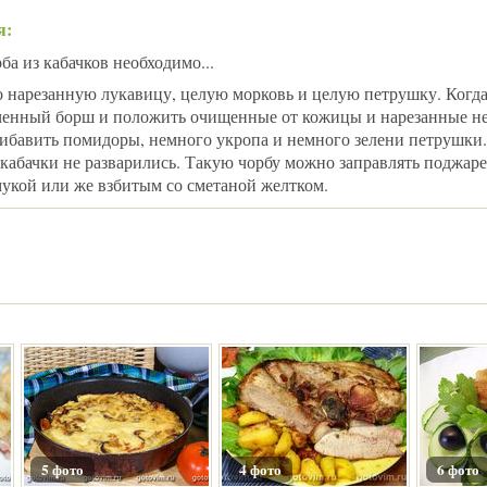
я:
а из кабачков необходимо...
о нарезанную лукавицу, целую морковь и целую петрушку. Когда
яченный борш и положить очищенные от кожицы и нарезанные 
ибавить помидоры, немного укропа и немного зелени петрушки.
 кабачки не разварились. Такую чорбу можно заправлять поджар
укой или же взбитым со сметаной желтком.
5 фото
4 фото
6 фото