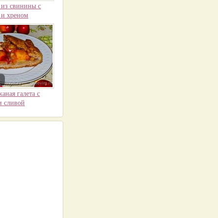
из свинины с
 и хреном
аная галета с
и сливой