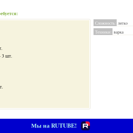
ебуется:
Сложность:
легкo
Техники:
варка
т.
 3 шт.
т.
Мы на RUTUBE!