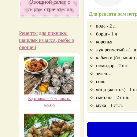
Овощной салат с
сыром страчателла
Для рецепта вам потр
вода - 2 л
Рецепты для пикника:
борш - 1 л
шашлык из мяса, рыбы и
коренья
овощей
лук репчатый - 1 ш
кабачки (большие) -
помидор - 2 шт.
зелень
соль
яйцо (желток) - 1 ш
сметана - 2 ст.л.
Картошка с беконом на
костре
мука - 1 ст.л.