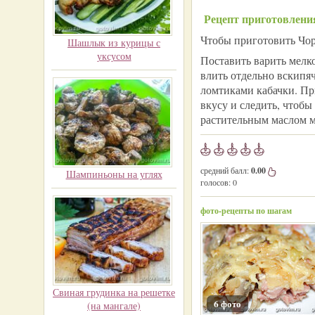
Рецепт приготовлени
Чтобы приготовить Чорб
Шашлык из курицы с
уксусом
Поставить варить мелк
влить отдельно вскип
ломтиками кабачки. Пр
вкусу и следить, чтобы
растительным маслом м
средний балл:
0.00
Шампиньоны на углях
голосов:
0
фото-рецепты по шагам
Свиная грудинка на решетке
6 фото
(на мангале)