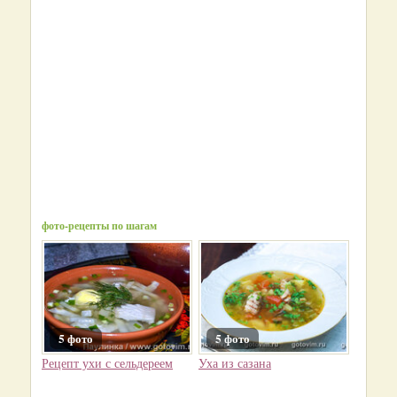
фото-рецепты по шагам
5 фото
5 фото
Рецепт ухи с сельдереем
Уха из сазана