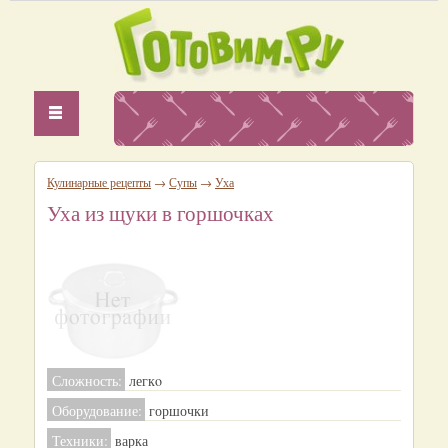
Кулинарные рецепты
→
Супы
→
Уха
Уха из щуки в горшочках
Сложность:
легкo
Оборудование:
горшочки
Техники:
варка