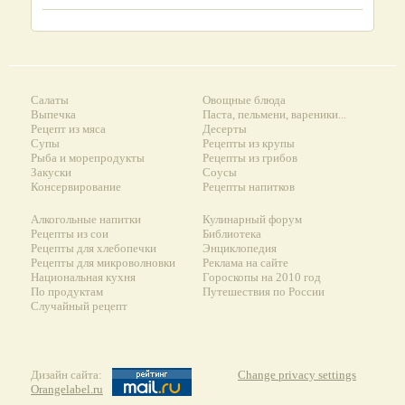
Салаты
Овощные блюда
Выпечка
Паста, пельмени, вареники...
Рецепт из мяса
Десерты
Супы
Рецепты из крупы
Рыба и морепродукты
Рецепты из грибов
Закуски
Соусы
Консервирование
Рецепты напитков
Алкогольные напитки
Кулинарный форум
Рецепты из сои
Библиотека
Рецепты для хлебопечки
Энциклопедия
Рецепты для микроволновки
Реклама на сайте
Национальная кухня
Гороскопы на 2010 год
По продуктам
Путешествия по России
Случайный рецепт
Дизайн сайта:
Change privacy settings
Orangelabel.ru