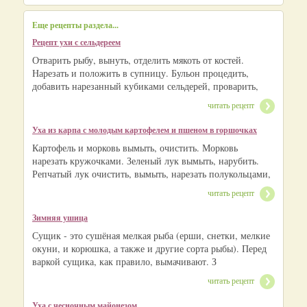
Еще рецепты раздела...
Рецепт ухи с сельдереем
Отварить рыбу, вынуть, отделить мякоть от костей.
Нарезать и положить в супницу. Бульон процедить,
добавить нарезанный кубиками сельдерей, проварить,
читать рецепт
Уха из карпа с молодым картофелем и пшеном в горшочках
Картофель и морковь вымыть, очистить. Морковь
нарезать кружочками. Зеленый лук вымыть, нарубить.
Репчатый лук очистить, вымыть, нарезать полукольцами,
читать рецепт
Зимняя ушица
Сущик - это сушёная мелкая рыба (ерши, снетки, мелкие
окуни, и корюшка, а также и другие сорта рыбы). Перед
варкой сущика, как правило, вымачивают. З
читать рецепт
Уха с чесночным майонезом