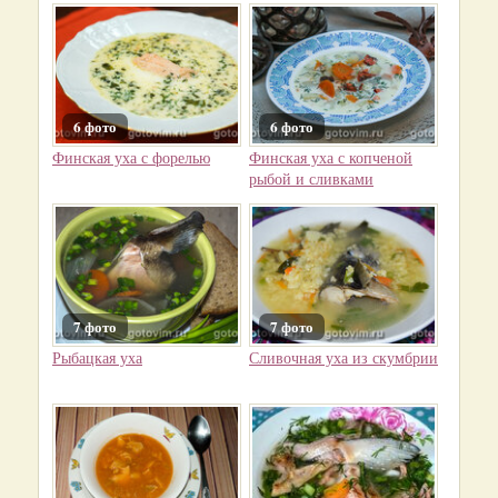
6 фото
6 фото
Финская уха с форелью
Финская уха с копченой
рыбой и сливками
7 фото
7 фото
Рыбацкая уха
Сливочная уха из скумбрии