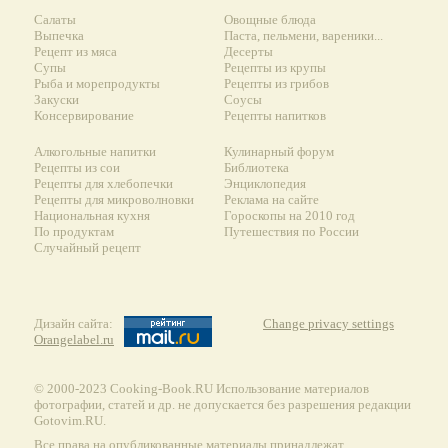
Салаты
Овощные блюда
Выпечка
Паста, пельмени, вареники...
Рецепт из мяса
Десерты
Супы
Рецепты из крупы
Рыба и морепродукты
Рецепты из грибов
Закуски
Соусы
Консервирование
Рецепты напитков
Алкогольные напитки
Кулинарный форум
Рецепты из сои
Библиотека
Рецепты для хлебопечки
Энциклопедия
Рецепты для микроволновки
Реклама на сайте
Национальная кухня
Гороскопы на 2010 год
По продуктам
Путешествия по России
Случайный рецепт
Дизайн сайта:
Change privacy settings
Orangelabel.ru
© 2000-2023 Сooking-Book.RU Использование материалов
фотографии, статей и др. не допускается без разрешения редакции
Gotovim.RU.
Все права на опубликованные материалы принадлежат