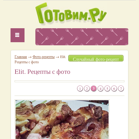
Главная
→
Фото-рецепты
→ Elit.
Случайный фото-рецепт
Рецепты с фото
Elit. Рецепты с фото
1
2
3
4
5
6
7