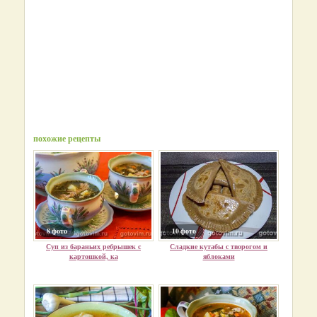
похожие рецепты
8 фото
10 фото
Суп из бараньих ребрышек с
Сладкие кутабы с творогом и
картошкой, ка
яблоками