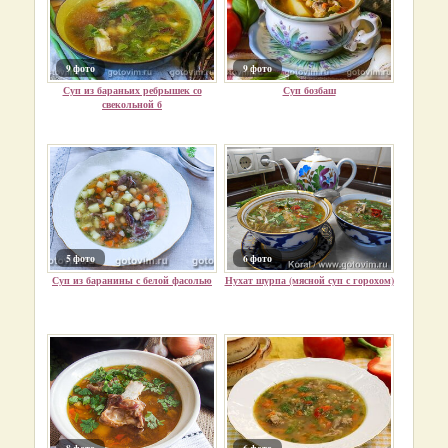
9 фото
9 фото
Суп из бараньих ребрышек со
Суп бозбаш
свекольной б
5 фото
6 фото
Суп из баранины с белой фасолью
Нухат шурпа (мясной суп с горохом)