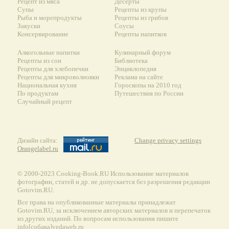
Рецепт из мяса
Десерты
Супы
Рецепты из крупы
Рыба и морепродукты
Рецепты из грибов
Закуски
Соусы
Консервирование
Рецепты напитков
Алкогольные напитки
Кулинарный форум
Рецепты из сои
Библиотека
Рецепты для хлебопечки
Энциклопедия
Рецепты для микроволновки
Реклама на сайте
Национальная кухня
Гороскопы на 2010 год
По продуктам
Путешествия по России
Случайный рецепт
Дизайн сайта:
Change privacy settings
Orangelabel.ru
© 2000-2023 Сooking-Book.RU Использование материалов
фотографии, статей и др. не допускается без разрешения редакции
Gotovim.RU.
Все права на опубликованные материалы принадлежат
Gotovim.RU, за исключением авторских материалов и перепечаток
из других изданий. По вопросам использования пишите
info[собака]vedaweb.ru