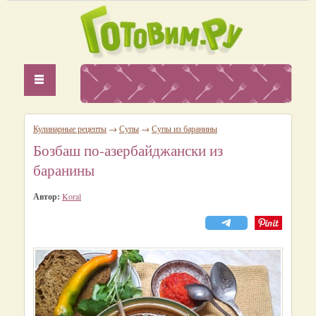
Кулинарные рецепты
→
Супы
→
Супы из баранины
Бозбаш по-азербайджански из
баранины
Автор:
Koral