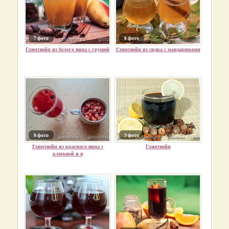
7 фото
8 фото
Глинтвейн из белого вина с грушей
Глинтвейн из сидра с мандаринами
8 фото
3 фото
Глинтвейн из красного вина с
Глинтвейн
клюквой и я