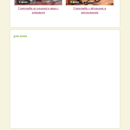
6 фото
8 фото
Глинтвейн из красного вина с
Глинтвейн с яблоками и
коньяком
апельсинами
реклама