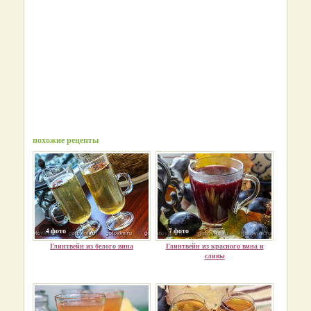
похожие рецепты
4 фото
7 фото
Глинтвейн из белого вина
Глинтвейн из красного вина и
сливы