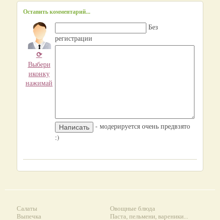
Оставить комментарий...
Без
регистрации
⟳
Выбери
иконку
нажимай
- модерируется очень предвзято
:)
Салаты
Овощные блюда
Выпечка
Паста, пельмени, вареники...