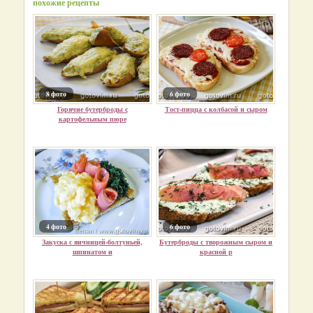
похожие рецепты
8 фото
6 фото
Горячие бутерброды с
Тост-пицца с колбасой и сыром
картофельным пюре
4 фото
6 фото
Закуска с яичницей-болтуньей,
Бутерброды с творожным сыром и
шпинатом и
красной р