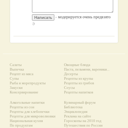
- модерируется очень предвзято
:)
Салаты
Овощные блюда
Выпечка
Паста, пельмени, вареники...
Рецепт из мяса
Десерты
Супы
Рецепты из крупы
Рыба и морепродукты
Рецепты из грибов
Закуски
Соусы
Консервирование
Рецепты напитков
Алкогольные напитки
Кулинарный форум
Рецепты из сои
Библиотека
Рецепты для хлебопечки
Энциклопедия
Рецепты для микроволновки
Реклама на сайте
Национальная кухня
Гороскопы на 2010 год
По продуктам
Путешествия по России