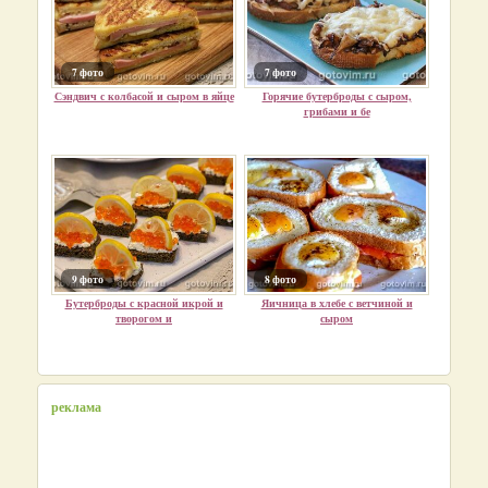
7 фото
7 фото
Сэндвич с колбасой и сыром в яйце
Горячие бутерброды с сыром,
грибами и бе
9 фото
8 фото
Бутерброды с красной икрой и
Яичница в хлебе с ветчиной и
творогом и
сыром
реклама