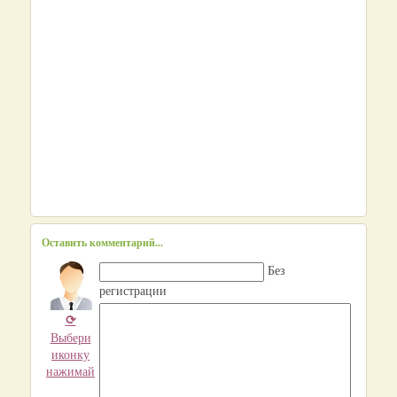
Оставить комментарий...
Без
регистрации
⟳
Выбери
иконку
нажимай