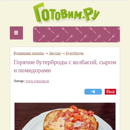
Кулинарные рецепты
→
Закуски
→
Бутерброды
Горячие бутерброды с колбасой, сыром
и помидорами
Автор:
www.gotovim.ru