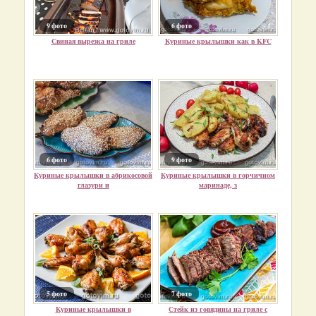
9 фото
6 фото
Свиная вырезка на гриле
Куриные крылышки как в KFC
6 фото
9 фото
Куриные крылышки в абрикосовой
Куриные крылышки в горчичном
глазури и
маринаде, з
5 фото
7 фото
Куриные крылышки в
Стейк из говядины на гриле с