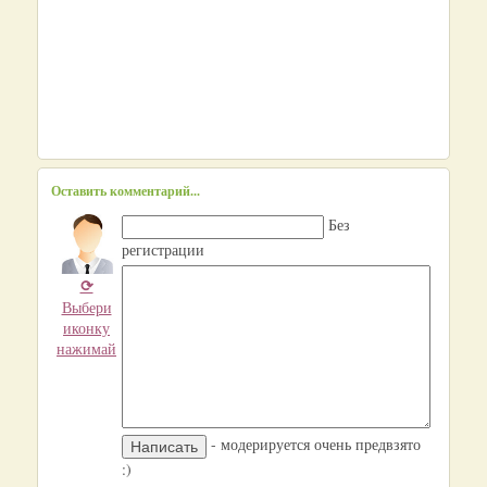
Оставить комментарий...
Без
регистрации
⟳
Выбери
иконку
нажимай
- модерируется очень предвзято
:)