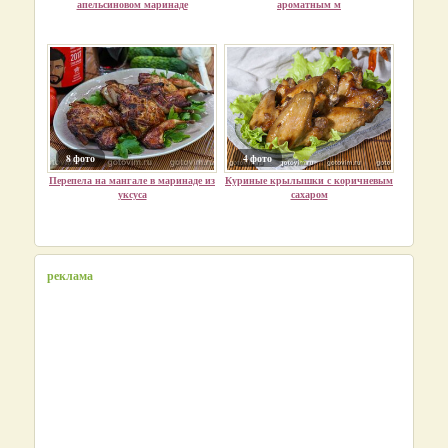
апельсиновом маринаде
ароматным м
8 фото
4 фото
Перепела на мангале в маринаде из
Куриные крылышки с коричневым
уксуса
сахаром
реклама