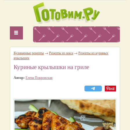
Кулинарные рецепты
→
Рецепты из мяса
→
Рецепты из куриных
крылышек
Куриные крылышки на гриле
Автор:
Елена Покровская