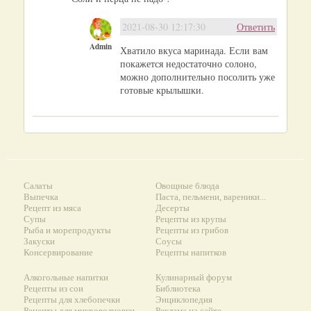
2021-08-30 12:17:30
Ответить
Admin
Хватило вкуса маринада. Если вам
покажется недостаточно солоно,
можно дополнительно посолить уже
готовые крылышки.
Салаты
Овощные блюда
Выпечка
Паста, пельмени, вареники...
Рецепт из мяса
Десерты
Супы
Рецепты из крупы
Рыба и морепродукты
Рецепты из грибов
Закуски
Соусы
Консервирование
Рецепты напитков
Алкогольные напитки
Кулинарный форум
Рецепты из сои
Библиотека
Рецепты для хлебопечки
Энциклопедия
Рецепты для микроволновки
Реклама на сайте