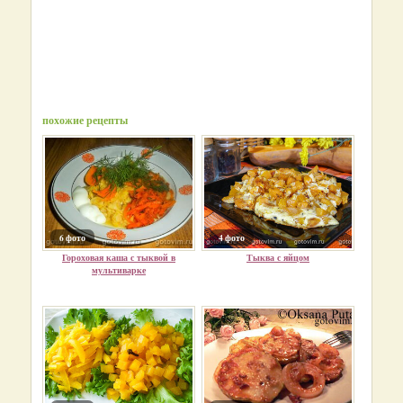
похожие рецепты
6 фото
4 фото
Гороховая каша с тыквой в
Тыква с яйцом
мультиварке