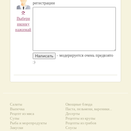
регистрации
⟳
Выбери
иконку
нажимай
- модерируется очень предвзято
:)
Салаты
Овощные блюда
Выпечка
Паста, пельмени, вареники...
Рецепт из мяса
Десерты
Супы
Рецепты из крупы
Рыба и морепродукты
Рецепты из грибов
Закуски
Соусы