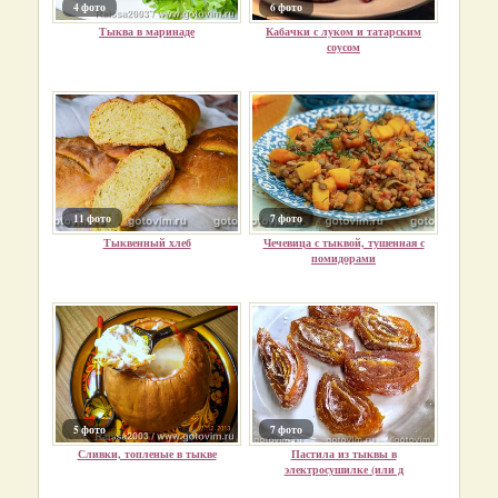
4 фото
6 фото
Тыква в маринаде
Кабачки с луком и татарским
соусом
11 фото
7 фото
Тыквенный хлеб
Чечевица с тыквой, тушенная с
помидорами
5 фото
7 фото
Сливки, топленые в тыкве
Пастила из тыквы в
электросушилке (или д