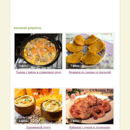
похожие рецепты
4 фото
7 фото
Тыква с мясом в сливочном соусе
Драники из тыквы со спельтой
6 фото
6 фото
Тыквенный хумус
Кабачки с луком и татарским