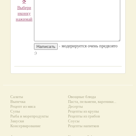
⟳
Выбери
иконку
нажимай
- модерируется очень предвзято
:)
Салаты
Овощные блюда
Выпечка
Паста, пельмени, вареники...
Рецепт из мяса
Десерты
Супы
Рецепты из крупы
Рыба и морепродукты
Рецепты из грибов
Закуски
Соусы
Консервирование
Рецепты напитков