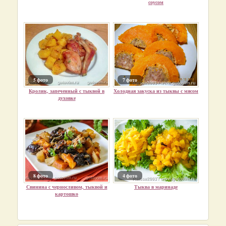
соусом
5 фото
7 фото
Кролик, запеченный с тыквой в
Холодная закуска из тыквы с мясом
духовке
8 фото
4 фото
Свинина с черносливом, тыквой и
Тыква в маринаде
картошко