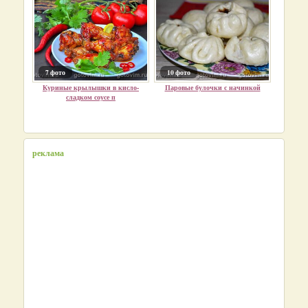
7 фото
10 фото
Куриные крылышки в кисло-
Паровые булочки с начинкой
сладком соусе п
реклама