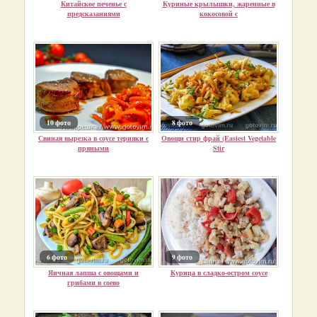
Китайское печенье с
Куриные крылышки, жаренные в
предсказаниями
кокосовой с
10 фото
8 фото
Свиная вырезка в соусе терияки с
Овощи стир фрай (Easiest Vegetable
пряными
Stir
6 фото
9 фото
Яичная лапша с овощами и
Курица в сладко-остром соусе
грибами в соево