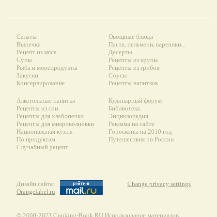
Салаты
Овощные блюда
Выпечка
Паста, пельмени, вареники...
Рецепт из мяса
Десерты
Супы
Рецепты из крупы
Рыба и морепродукты
Рецепты из грибов
Закуски
Соусы
Консервирование
Рецепты напитков
Алкогольные напитки
Кулинарный форум
Рецепты из сои
Библиотека
Рецепты для хлебопечки
Энциклопедия
Рецепты для микроволновки
Реклама на сайте
Национальная кухня
Гороскопы на 2010 год
По продуктам
Путешествия по России
Случайный рецепт
Дизайн сайта:
Change privacy settings
Orangelabel.ru
© 2000-2023 Сooking-Book.RU Использование материалов