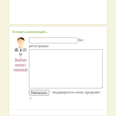
Оставить комментарий...
Без
регистрации
⟳
Выбери
иконку
нажимай
- модерируется очень предвзято
:)