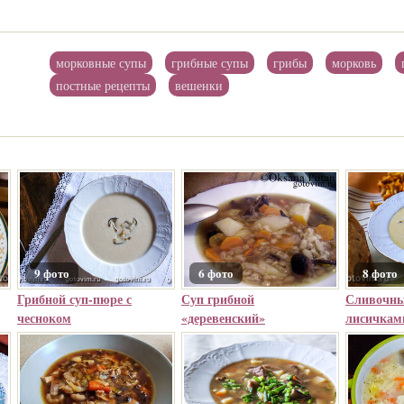
морковные супы
грибные супы
грибы
морковь
постные рецепты
вешенки
9 фото
6 фото
8 фото
Грибной суп-пюре с
Суп грибной
Сливочны
чесноком
«деревенский»
лисичкам