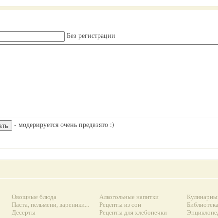
Без регистрации
- модерируется очень предвзято :)
Овощные блюда
Алкогольные напитки
Кулинарны
Паста, пельмени, вареники...
Рецепты из сои
Библиотек
Десерты
Рецепты для хлебопечки
Энциклопе