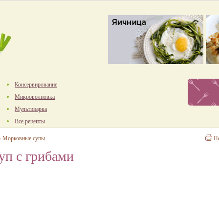
Консервирование
Микроволновка
Мультиварка
Все рецепты
→
Морковные супы
П
уп с грибами