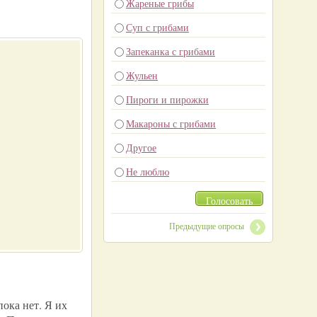
Жареные грибы
Суп с грибами
Запеканка с грибами
Жульен
Пироги и пирожки
Макароны с грибами
Другое
Не люблю
Голосовать
Предыдущие опросы
пока нет. Я их