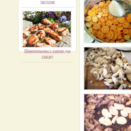
уксусом
Шампиньоны с сыром (на
гриле)