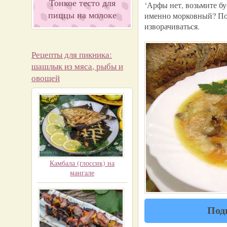
Тонкое тесто для
‘Арфы нет, возьмите бу
пиццы на молоке
именно морковный? Пот
изворачиваться.
Рецепты для пикника:
шашлык из мяса, рыбы и
овощей
Камбала (глоссик) на
мангале
Под