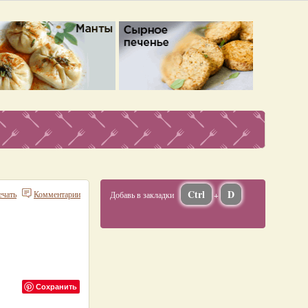
Ctrl
D
ечать
Комментарии
Добавь в закладки
+
Сохранить