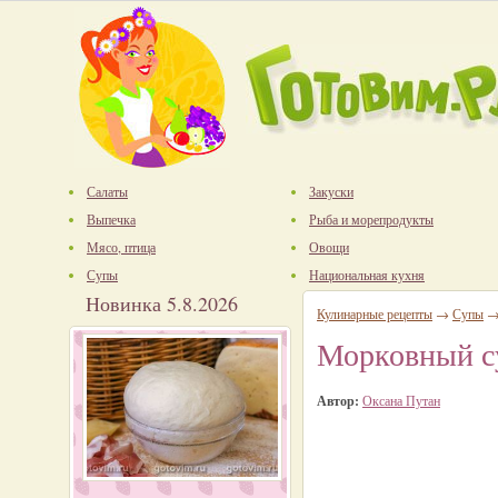
Салаты
Закуски
Выпечка
Рыба и морепродукты
Мясо, птица
Овощи
Супы
Национальная кухня
Новинка 5.8.2026
Кулинарные рецепты
→
Супы
Морковный с
Автор:
Оксана Путан