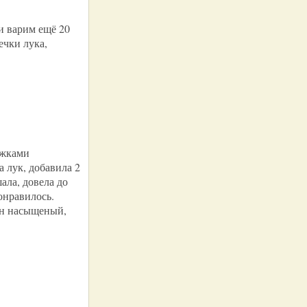
и варим ещё 20
ечки лука,
ожками
а лук, добавила 2
ала, довела до
онравилось.
ьон насыщеный,