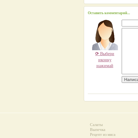
Оставить комментарий...
⟳
Выбери
иконку
нажимай
Салаты
Выпечка
Рецепт из мяса