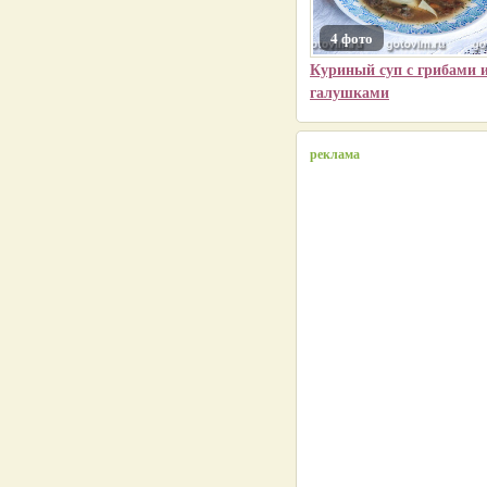
4 фото
Куриный суп с грибами 
галушками
реклама