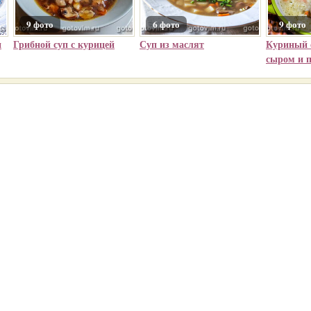
9 фото
6 фото
9 фото
и
Грибной суп с курицей
Суп из маслят
Куриный 
сыром и 