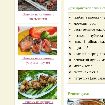
Для приготовления су
Шашлык из свинины с
грибы (вешенка) - 
апельсинами
морковь - 300г
растительное масло 
чеснок - 4 зубчика
соль - 1 чайная лож
вода - 1.5 л
красный перец на 
Шашлык из свинины с
репчатый лук - 2 
уксусом и луком
мука - 1ст.л.
сметана - 2 ст.л.
петрушка (для укр
Рецепт супа:
Шашлык из курицы с