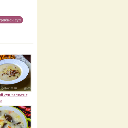
грибной суп
й суп велюте с
и