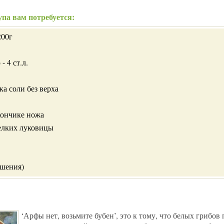
па вам потребуется:
200г
- 4 ст.л.
ка соли без верха
кончике ножа
мелких луковицы
ашения)
‘Арфы нет, возьмите бубен’, это к тому, что белых грибов 