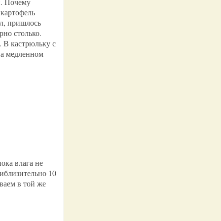
. Почему
 картофель
ил, пришлось
рно столько.
. В кастрюльку с
на медленном
ока влага не
риблизительно 10
ваем в той же