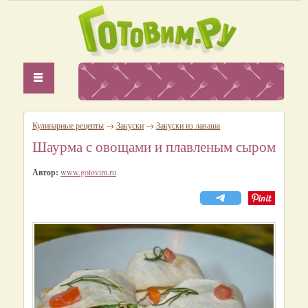
Кулинарные рецепты
→
Закуски
→
Закуски из лаваша
Шаурма с овощами и плавленым сыром
Автор:
www.gotovim.ru