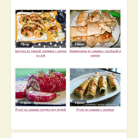
3 фото
6 фото
Закуска из тонкой лепешки с сыром
Конвертики из лаваша с колбасой и
и слаб
сыром
11 фото
4 фото
Рулет из лаваша селедка под шубой
Рулет из лаваша с зеленью