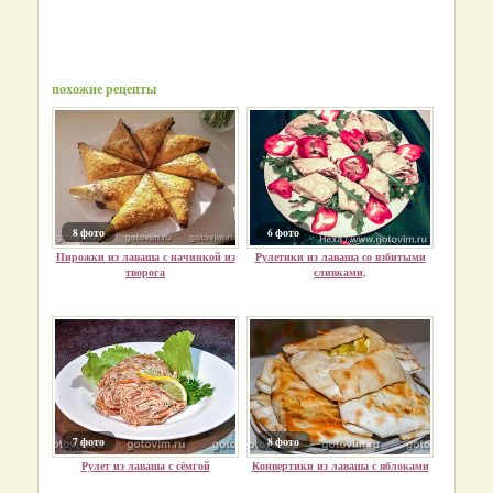
похожие рецепты
8 фото
6 фото
Пирожки из лаваша с начинкой из
Рулетики из лаваша со взбитыми
творога
сливками,
7 фото
8 фото
Рулет из лаваша с сёмгой
Конвертики из лаваша с яблоками