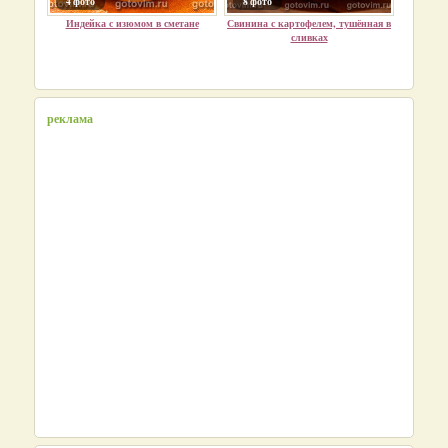
4 фото
8 фото
Индейка с изюмом в сметане
Свинина с картофелем, тушённая в
сливках
реклама