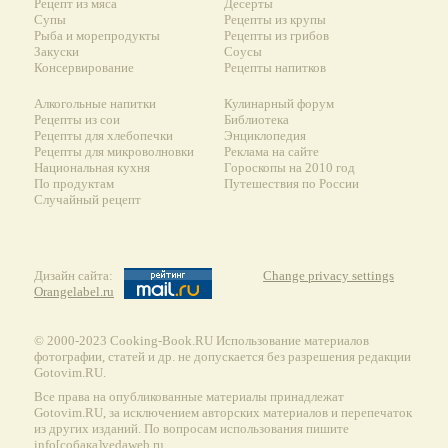
Рецепт из мяса
Десерты
Супы
Рецепты из крупы
Рыба и морепродукты
Рецепты из грибов
Закуски
Соусы
Консервирование
Рецепты напитков
Алкогольные напитки
Кулинарный форум
Рецепты из сои
Библиотека
Рецепты для хлебопечки
Энциклопедия
Рецепты для микроволновки
Реклама на сайте
Национальная кухня
Гороскопы на 2010 год
По продуктам
Путешествия по России
Случайный рецепт
Дизайн сайта:
Change privacy settings
Orangelabel.ru
© 2000-2023 Сooking-Book.RU Использование материалов
фотографии, статей и др. не допускается без разрешения редакции
Gotovim.RU.
Все права на опубликованные материалы принадлежат
Gotovim.RU, за исключением авторских материалов и перепечаток
из других изданий. По вопросам использования пишите
info[собака]vedaweb.ru