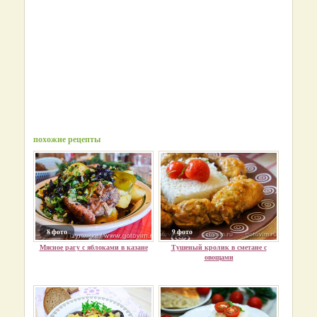
похожие рецепты
8 фото
9 фото
Мясное рагу с яблоками в казане
Тушеный кролик в сметане с
овощами