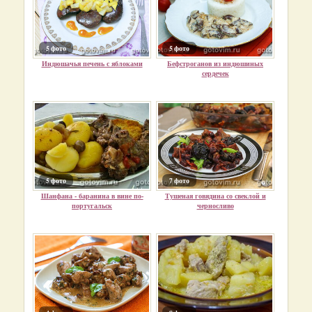
5 фото
5 фото
Индюшачья печень с яблоками
Бефстроганов из индюшиных
сердечек
5 фото
7 фото
Шанфана - баранина в вине по-
Тушеная говядина со свеклой и
португальск
черносливо