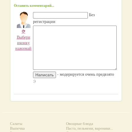
Оставить комментарий...
Без
регистрации
⟳
Выбери
иконку
нажимай
- модерируется очень предвзято
:)
Салаты
Овощные блюда
Выпечка
Паста, пельмени, вареники...