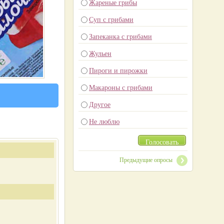
Жареные грибы
Суп с грибами
Запеканка с грибами
Жульен
Пироги и пирожки
Макароны с грибами
Другое
Не люблю
Голосовать
Предыдущие опросы