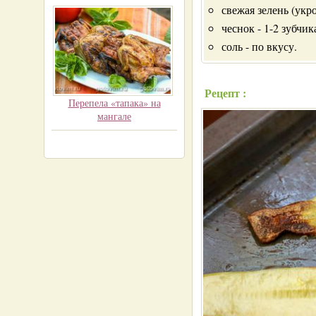
свежая зелень (укр
чеснок - 1-2 зубчик
соль - по вкусу.
Рецепт :
Перепела «тапака» на
мангале