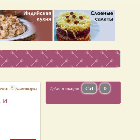
Ctrl
D
ечать
Комментарии
Добавь в закладки
+
 и