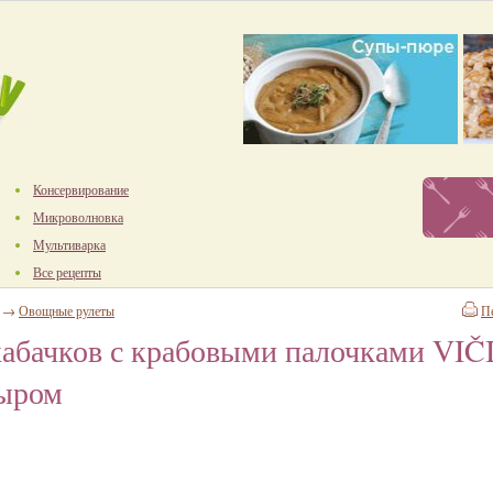
Консервирование
Микроволновка
Мультиварка
Все рецепты
→
Овощные рулеты
П
кабачков с крабовыми палочками VIČI
ыром