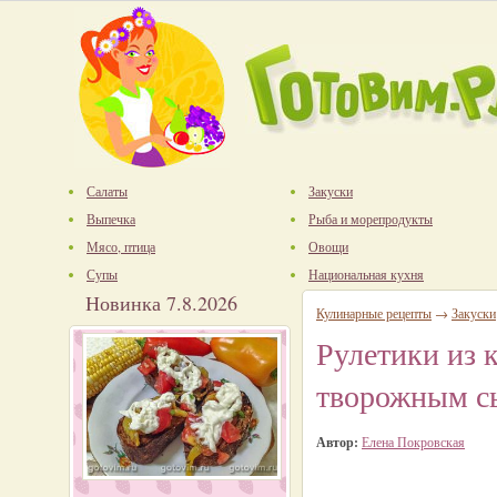
Салаты
Закуски
Выпечка
Рыба и морепродукты
Мясо, птица
Овощи
Супы
Национальная кухня
Новинка 7.8.2026
Кулинарные рецепты
→
Закуски
Рулетики из 
творожным с
Автор:
Елена Покровская