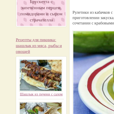
Брускетта с
запечённым перцем,
Рулетики из кабачков 
помидорами и сыром
приготовлении закуска,
страчателла
сочетании с крабовыми
Рецепты для пикника:
шашлык из мяса, рыбы и
овощей
Шашлык из печени с салом