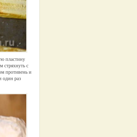
ую пластину
м стряхнуть с
ом противень и
и один раз