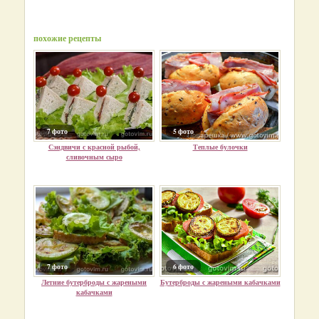
похожие рецепты
7 фото
5 фото
Сэндвичи с красной рыбой,
Теплые булочки
сливочным сыро
7 фото
6 фото
Летние бутерброды с жареными
Бутерброды с жареными кабачками
кабачками