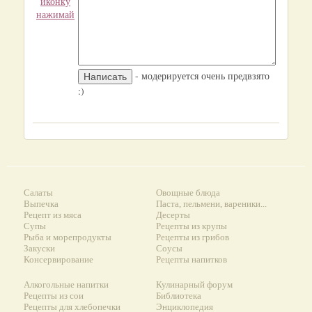
иконку
нажимай
- модерируется очень предвзято
:)
Салаты
Овощные блюда
Выпечка
Паста, пельмени, вареники...
Рецепт из мяса
Десерты
Супы
Рецепты из крупы
Рыба и морепродукты
Рецепты из грибов
Закуски
Соусы
Консервирование
Рецепты напитков
Алкогольные напитки
Кулинарный форум
Рецепты из сои
Библиотека
Рецепты для хлебопечки
Энциклопедия