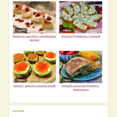
7 фото
8 фото
Канапе из сыра бри с сыровяленым
Быстрые бутерброды с селедкой
окороко
8 фото
9 фото
Канапе с авокадо и красной икрой
Горячий закрытый бутерброд с
лисичками в
реклама