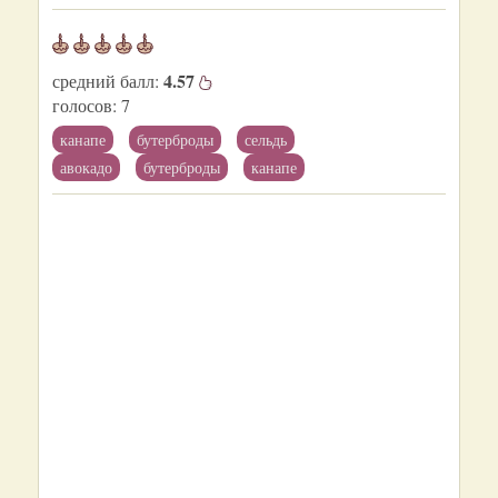
4.57
средний балл:
голосов:
7
канапе
бутерброды
сельдь
авокадо
бутерброды
канапе