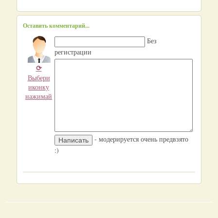
Оставить комментарий...
Без
регистрации
⟳
Выбери
иконку
нажимай
- модерируется очень предвзято
:)