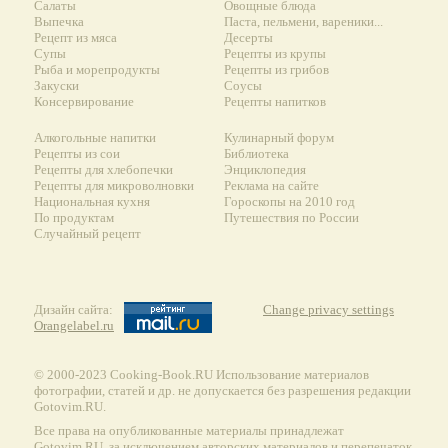
Салаты
Овощные блюда
Выпечка
Паста, пельмени, вареники...
Рецепт из мяса
Десерты
Супы
Рецепты из крупы
Рыба и морепродукты
Рецепты из грибов
Закуски
Соусы
Консервирование
Рецепты напитков
Алкогольные напитки
Кулинарный форум
Рецепты из сои
Библиотека
Рецепты для хлебопечки
Энциклопедия
Рецепты для микроволновки
Реклама на сайте
Национальная кухня
Гороскопы на 2010 год
По продуктам
Путешествия по России
Случайный рецепт
Дизайн сайта:
Change privacy settings
Orangelabel.ru
© 2000-2023 Сooking-Book.RU Использование материалов
фотографии, статей и др. не допускается без разрешения редакции
Gotovim.RU.
Все права на опубликованные материалы принадлежат
Gotovim.RU, за исключением авторских материалов и перепечаток