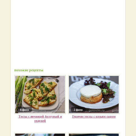
похожие рецепты
8 фото
2 фото
Тосты с яичницей болтуньей и
Горячие тосты с козьим сыром
спаржей