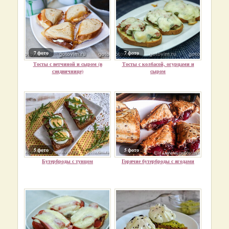
7 фото
7 фото
Тосты с ветчиной и сыром (в
Тосты с колбасой, огурцами и
сэндвичнице)
сыром
5 фото
5 фото
Бутерброды с тунцом
Горячие бутерброды с ягодами