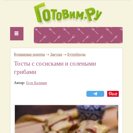
Кулинарные рецепты
→
Закуски
→
Бутерброды
Тосты с сосисками и солеными
грибами
Автор:
Егор Калинин