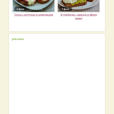
6 фото
7 фото
Тосты с кетчупом и помидорами
Бутерброды с авокадо и яйцом
пашот
реклама