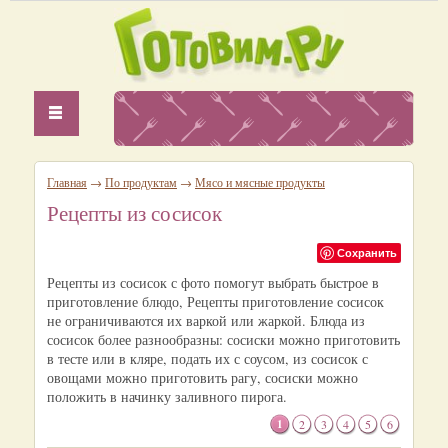
Главная
→
По продуктам
→
Мясо и мясные продукты
Рецепты из сосисок
Сохранить
Рецепты из сосисок с фото помогут выбрать быстрое в
приготовление блюдо, Рецепты приготовление сосисок
не ограничиваются их варкой или жаркой. Блюда из
сосисок более разнообразны: сосиски можно приготовить
в тесте или в кляре, подать их с соусом, из сосисок с
овощами можно приготовить рагу, сосиски можно
положить в начинку заливного пирога.
1
2
3
4
5
6