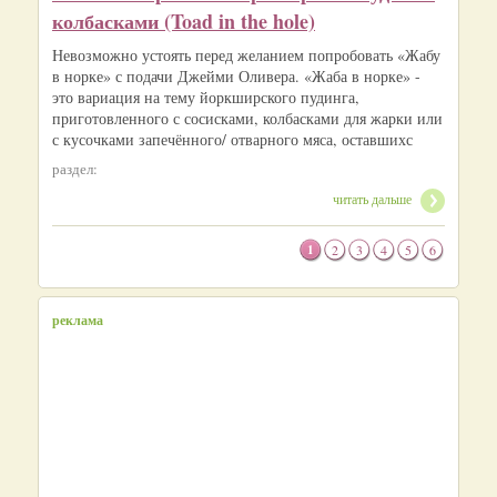
колбасками (Toad in the hole)
Невозможно устоять перед желанием попробовать «Жабу
в норке» с подачи Джейми Оливера. «Жаба в норке» -
это вариация на тему йоркширского пудинга,
приготовленного с сосисками, колбасками для жарки или
с кусочками запечённого/ отварного мяса, оставшихс
раздел:
читать дальше
1
2
3
4
5
6
реклама