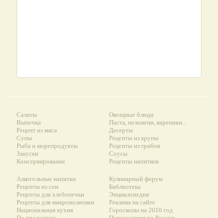
Салаты
Овощные блюда
Выпечка
Паста, пельмени, вареники...
Рецепт из мяса
Десерты
Супы
Рецепты из крупы
Рыба и морепродукты
Рецепты из грибов
Закуски
Соусы
Консервирование
Рецепты напитков
Алкогольные напитки
Кулинарный форум
Рецепты из сои
Библиотека
Рецепты для хлебопечки
Энциклопедия
Рецепты для микроволновки
Реклама на сайте
Национальная кухня
Гороскопы на 2010 год
По продуктам
Путешествия по России