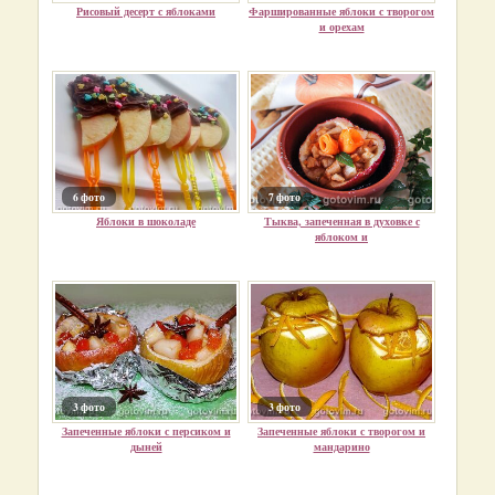
Рисовый десерт с яблоками
Фаршированные яблоки с творогом
и орехам
6 фото
7 фото
Яблоки в шоколаде
Тыква, запеченная в духовке с
яблоком и
3 фото
3 фото
Запеченные яблоки с персиком и
Запеченные яблоки с творогом и
дыней
мандарино