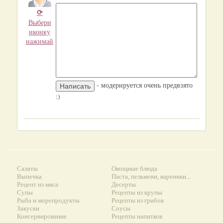
⟳
Выбери
иконку
нажимай
- модерируется очень предвзято
:)
Салаты
Овощные блюда
Выпечка
Паста, пельмени, вареники...
Рецепт из мяса
Десерты
Супы
Рецепты из крупы
Рыба и морепродукты
Рецепты из грибов
Закуски
Соусы
Консервирование
Рецепты напитков