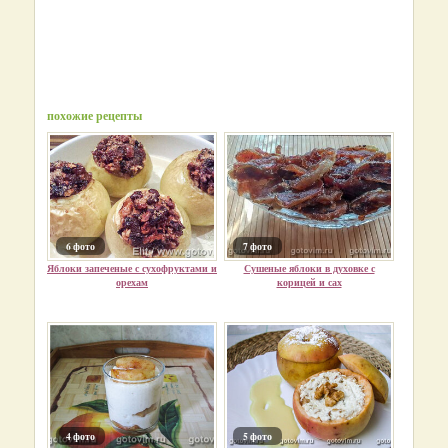
похожие рецепты
6 фото
7 фото
Яблоки запеченые с сухофруктами и
Сушеные яблоки в духовке с
орехам
корицей и сах
4 фото
5 фото