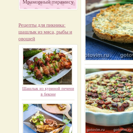
Мраморный тирамису
Рецепты для пикника:
шашлык из мяса, рыбы и
овощей
Шашлык из куриной печени
в беконе