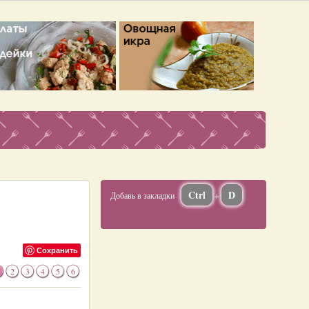
Ctrl
D
Добавь в закладки
+
Сохранить
2
3
4
5
6