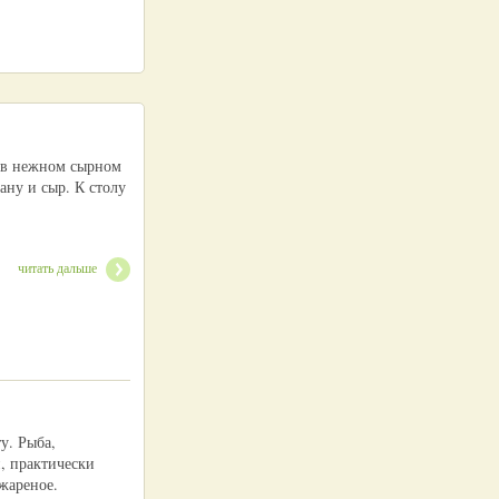
 в нежном сырном
ану и сыр. К столу
читать дальше
у. Рыба,
, практически
 жареное.