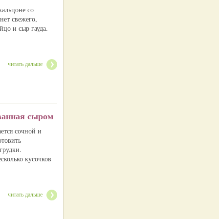
кальцоне со
нет свежего,
цо и сыр гауда.
читать дальше
ванная сыром
ается сочной и
отовить
грудки.
сколько кусочков
читать дальше