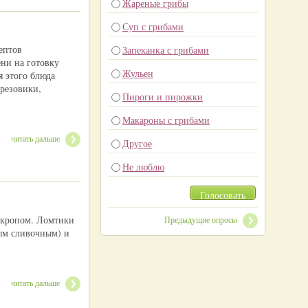
Жареные грибы
Суп с грибами
ептов
Запеканка с грибами
ни на готовку
Жульен
я этого блюда
ерезовики,
Пироги и пирожки
Макароны с грибами
читать дальше
Другое
Не люблю
Голосовать
укропом. Ломтики
Предыдущие опросы
ым сливочным) и
читать дальше