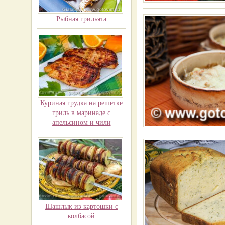
Рыбная грильята
Куриная грудка на решетке
гриль в маринаде с
апельсином и чили
Шашлык из картошки с
колбасой