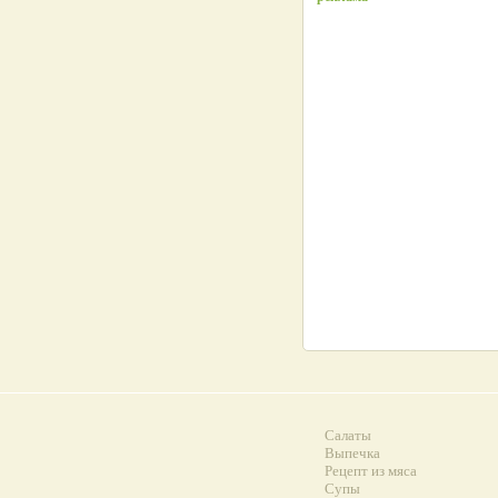
Салаты
Выпечка
Рецепт из мяса
Супы