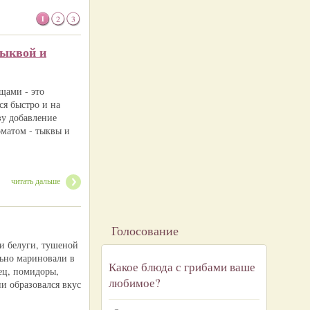
1
2
3
тыквой и
щами - это
ся быстро и на
зу добавление
матом - тыквы и
читать дальше
Голосование
и белуги, тушеной
льно мариновали в
Какое блюда с грибами ваше
ец, помидоры,
любимое?
и образовался вкус