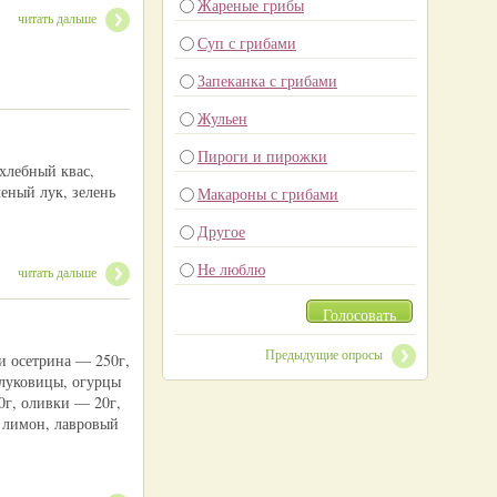
Жареные грибы
читать дальше
Суп с грибами
Запеканка с грибами
Жульен
Пироги и пирожки
 хлебный квас,
леный лук, зелень
Макароны с грибами
Другое
Не люблю
читать дальше
Голосовать
Предыдущие опросы
и осетрина — 250г,
 луковицы, огурцы
0г, оливки — 20г,
, лимон, лавровый