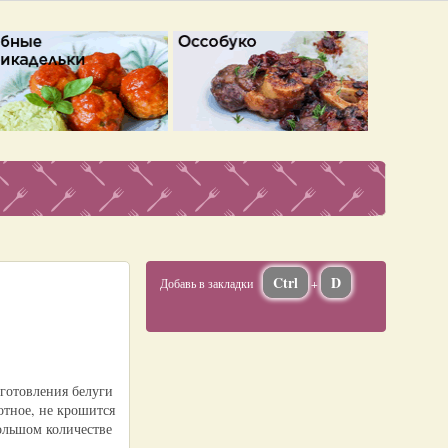
Ctrl
D
Добавь в закладки
+
иготовления белуги
лотное, не крошится
большом количестве