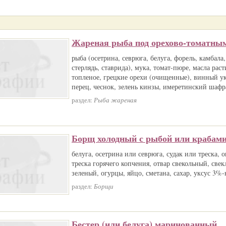
Жареная рыба под орехово-томатным
рыба (осетрина, севрюга, белуга, форель, камбала,
стерлядь, ставрида), мука, томат-пюре, масла рас
топленое, грецкие орехи (очищенные), винный ук
перец, чеснок, зелень кинзы, имеретинский шафр
раздел:
Рыба жареная
Борщ холодный с рыбой или крабам
белуга, осетрина или севрюга, судак или треска, 
треска горячего копчения, отвар свекольный, свек
зеленый, огурцы, яйцо, сметана, сахар, уксус 3%-
раздел:
Борщи
Бестер (или белуга) маринованный