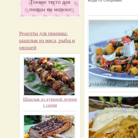
Тонкое тесто для
пиццы на молоке
Рецепты для пикника:
шашлык из мяса, рыбы и
овощей
Шашлык из куриной печени
с салом