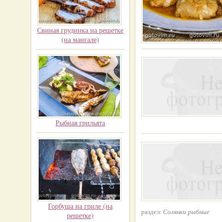
Свиная грудинка на решетке
(на мангале)
Рыбная грильята
Горбуша на гриле (на
раздел:
Солянки рыбные
решетке)