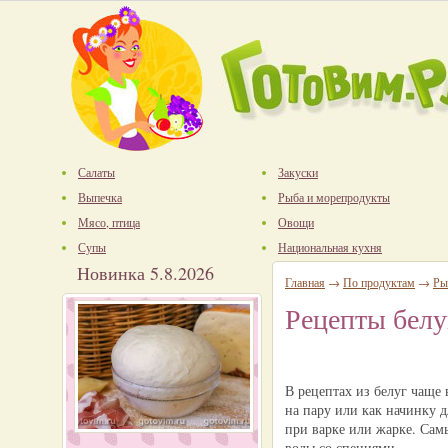
Салаты
Закуски
Выпечка
Рыба и морепродукты
Мясо, птица
Овощи
Супы
Национальная кухня
Новинка 5.8.2026
Главная
→
По продуктам
→
Ры
Рецепты белу
В рецептах из белуг чаще
на пару или как начинку д
при варке или жарке. Сам
воды со специями.