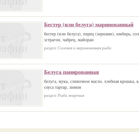
Бестер (или белуга) маринованный
бестер (или белуга), перец (зернами), имбирь, сол
эстрагон, чабрец, майоран
раздел:
Соленая и маринованная рыба
Белуга панированная
белуга, мука, сливочное масло, хлебная крошка, 
соуса тартар, лимон
раздел:
Рыба жареная