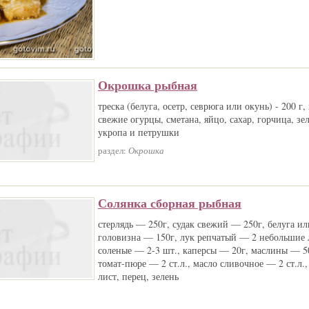
Окрошка рыбная
треска (белуга, осетр, севрюга или окунь) - 200 г,
свежие огурцы, сметана, яйцо, сахар, горчица, зе
укропа и петрушки
раздел:
Окрошка
Солянка сборная рыбная
стерлядь — 250г, судак свежий — 250г, белуга ил
головизна — 150г, лук репчатый — 2 небольшие
соленые — 2-3 шт., каперсы — 20г, маслины — 5
томат-пюре — 2 ст.л., масло сливочное — 2 ст.л.
лист, перец, зелень