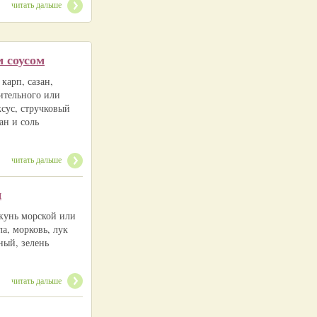
читать дальше
 соусом
 карп, сазан,
тительного или
сус, стручковый
ан и соль
читать дальше
и
окунь морской или
ла, морковь, лук
ный, зелень
читать дальше