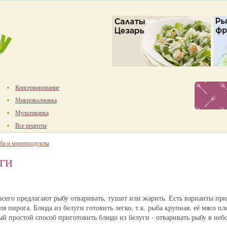
Консервирование
Микроволновка
Мультиварка
Все рецепты
ба и морепродукты
ги
 всего предлагают рыбу отваривать, тушит или жарить. Есть варианты пр
ля пирога. Блюда из белуги готовить легко, т.к. рыба крупная, её мясо п
ый простой способ приготовить блюдо из белуги - отваривать рыбу в не