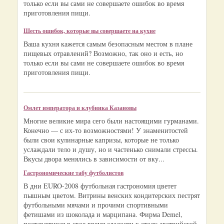
только если вы сами не совершаете ошибок во время
приготовления пищи.
Шесть ошибок, которые вы совершаете на кухне
Ваша кухня кажется самым безопасным местом в плане
пищевых отравлений? Возможно, так оно и есть, но
только если вы сами не совершаете ошибок во время
приготовления пищи.
Омлет императора и клубника Казановы
Многие великие мира сего были настоящими гурманами.
Конечно — с их-то возможностями! У знаменитостей
были свои кулинарные капризы, которые не только
услаждали тело и душу, но и частенько снимали стрессы.
Вкусы двора менялись в зависимости от вку...
Гастрономические табу футболистов
В дни EURO-2008 футбольная гастрономия цветет
пышным цветом. Витрины венских кондитерских пестрят
футбольными мячами и прочими спортивными
фетишами из шоколада и марципана. Фирма Demel,
поставлявшая в свое время сладости к столу австрийской