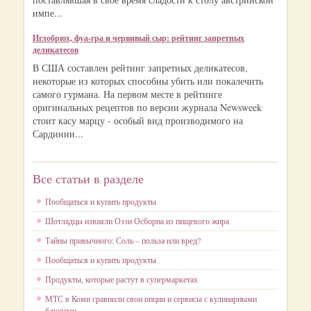
импе...
Иглобрюх, фуа-гра и червивый сыр: рейтинг запретных
деликатесов
В США составлен рейтинг запретных деликатесов,
некоторые из которых способны убить или покалечить
самого гурмана. На первом месте в рейтинге
оригинальных рецептов по версии журнала Newsweek
стоит касу марцу - особый вид производимого на
Сардинии...
Все статьи в разделе
Пообщаться и купить продукты
Шотладцы изваяли Оззи Осборна из пищевого жира
Тайны привычного: Соль – польза или вред?
Пообщаться и купить продукты
Продукты, которые растут в супермаркетах
МТС в Коми сравнили свои опции и сервисы с кулинарными
блюдами