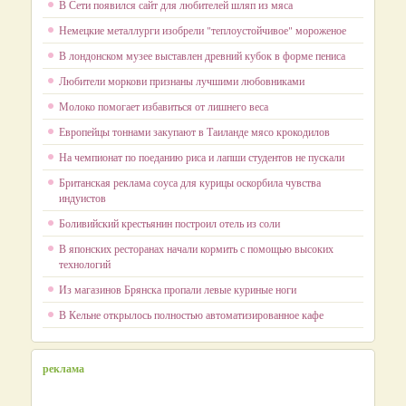
В Сети появился сайт для любителей шляп из мяса
Немецкие металлурги изобрели "теплоустойчивое" мороженое
В лондонском музее выставлен древний кубок в форме пениса
Любители моркови признаны лучшими любовниками
Молоко помогает избавиться от лишнего веса
Европейцы тоннами закупают в Таиланде мясо крокодилов
На чемпионат по поеданию риса и лапши студентов не пускали
Британская реклама соуса для курицы оскорбила чувства
индуистов
Боливийский крестьянин построил отель из соли
В японских ресторанах начали кормить с помощью высоких
технологий
Из магазинов Брянска пропали левые куриные ноги
В Кельне открылось полностью автоматизированное кафе
реклама