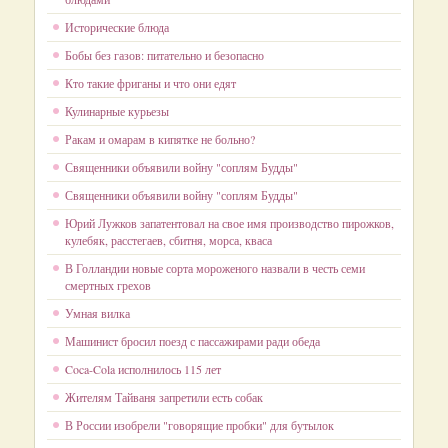
Исторические блюда
Бобы без газов: питательно и безопасно
Кто такие фриганы и что они едят
Кулинарные курьезы
Ракам и омарам в кипятке не больно?
Священники объявили войну "соплям Будды"
Священники объявили войну "соплям Будды"
Юрий Лужков запатентовал на свое имя производство пирожков,
кулебяк, расстегаев, сбитня, морса, кваса
В Голландии новые сорта мороженого назвали в честь семи
смертных грехов
Умная вилка
Машинист бросил поезд с пассажирами ради обеда
Coca-Cola исполнилось 115 лет
Жителям Тайваня запретили есть собак
В России изобрели "говорящие пробки" для бутылок