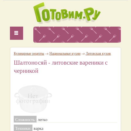
Кулинарные рецепты
→
Национальные кухни
→
Литовская кухня
Шалтоносяй - литовские вареники с
черникой
Сложность:
легкo
Техники:
варка