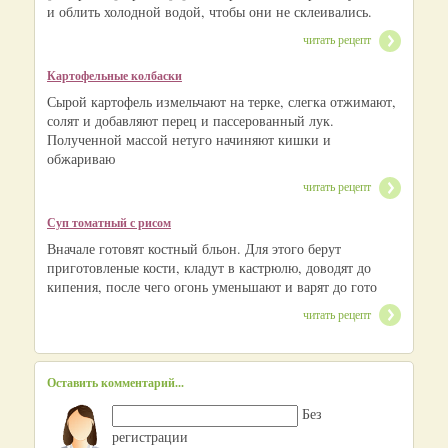
и облить холодной водой, чтобы они не склеивались.
читать рецепт
Картофельные колбаски
Сырой картофель измельчают на терке, слегка отжимают,
солят и добавляют перец и пассерованный лук.
Полученной массой нетуго начиняют кишки и
обжариваю
читать рецепт
Суп томатный с рисом
Вначале готовят костный бльон. Для этого берут
приготовленые кости, кладут в кастрюлю, доводят до
кипения, после чего огонь уменьшают и варят до гото
читать рецепт
Оставить комментарий...
Без
регистрации