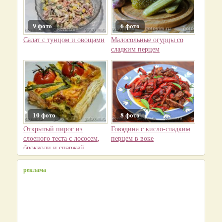
9 фото
6 фото
Салат с тунцом и овощами
Малосольные огурцы со
сладким перцем
10 фото
8 фото
Открытый пирог из
Говядина с кисло-сладким
слоеного теста с лососем,
перцем в воке
брокколи и спаржей
реклама