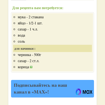
Для рецепта вам потребуется:
мука - 2 стакана
яйцо - 1/2-1 шт.
сахар - 1 ч.л.
вода
соль
для начинки::
черника - 500г
сахар - 2 ст.л.
корица
Подписывайтесь на наш
канал в «MAX»!