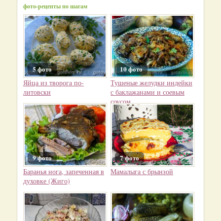
фото-рецепты по шагам
5 фото
10 фото
Яйца из творога по-
Тушеные желудки индейки
литовски
с баклажанами и соевым
соусом
9 фото
7 фото
Баранья нога, запеченная в
Мамалыга с брынзой
духовке (Жиго)