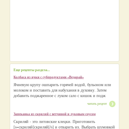
Еще рецепты раздела...
Колбаса из ячки с субпродуктами «Ведарай»
Ячневую крупу ошпарить горячей водой, бульоном или
молоком и поставить для набухания в духовку. Затем
добавить поджаренное с луком сало с кишок и подж
читать рецепт
Запеканка из скриляй с ветчиной и луковым соусом
Скриляй - это литовские клецки. Приготовить
[s=скриляй]скриляй[/s] и отварить их. Выбрать шумовкой