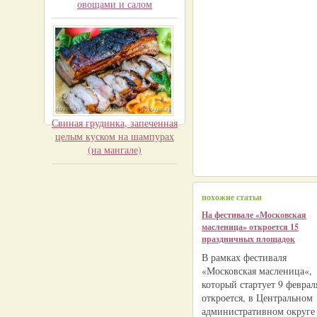
овощами и салом
Свиная грудинка, запеченная
целым куском на шампурах
(на мангале)
похожие статьи
На фестивале «Московская
масленица» откроется 15
праздничных площадок
В рамках фестиваля
«Московская масленица«,
который стартует 9 феврал
откроется, в Центральном
административном округе