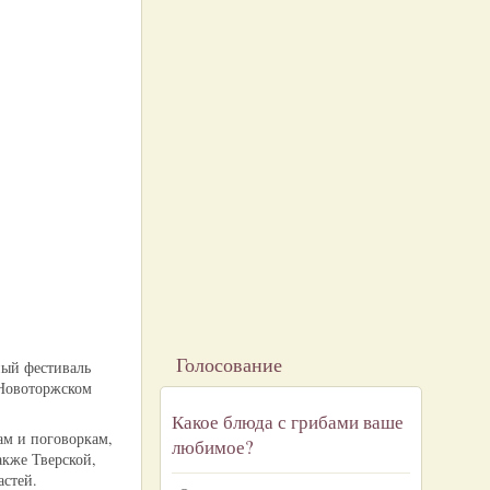
Голосование
ный фестиваль
 Новоторжском
Какое блюда с грибами ваше
ам и поговоркам,
любимое?
акже Тверской,
астей.