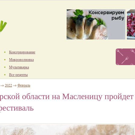
Консервирование
Микроволновка
Мультиварка
Все рецепты
→
2022
→
Февраль
рской области на Масленицу пройдет
фестиваль