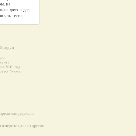
ры, на
ь из двух ведер
ивать тесто.
й форум
а
дия
 сайте
на 2010 год
ия по России
разрешения редакции
 и перепечаток из других