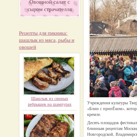
Овощной салат с
сыром страчателла
Рецепты для пикника:
шашлык из мяса, рыбы и
овощей
Шашлык из свиных
Учреждения культуры Твер
ребрышек на шампурах
«Блин с припЁком», котор
кремле.
Десять площадок фестива
блинным рецептам Москвы 
Новгородской, Владимирск