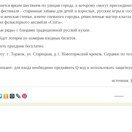
нется ярким шествием по улицам города, к которому смогут присоедини
естиваля – старинные забавы для детей и взрослых, русские игры и сос
 и женская стенки, взятие снежного городка, ремесленные мастер-классы
е фольклорного ансамбля «Стега».
ые ряды» с блюдами традиционной русской кухни.
йдет лотерея по номерам входных билетов.
тить праздник бесплатно.
су: г. Торжок, ул. Старицкая, д.1, Новоторжский кремль. Справки по те
инают: для входа необходимо предъявить Q-код и использовать защитну
источник:
........