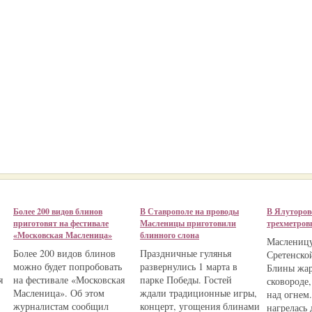
Более 200 видов блинов
В Ставрополе на проводы
В Ялуторов
приготовят на фестивале
Масленицы приготовили
трехметров
«Московская Масленица»
блинного слона
Масленицу
Более 200 видов блинов
Праздничные гулянья
Сретенско
можно будет попробовать
развернулись 1 марта в
Блины жар
я
на фестивале «Московская
парке Победы. Гостей
сковороде
Масленица». Об этом
ждали традиционные игры,
над огнем.
журналистам сообщил
концерт, угощения блинами
нагрелась