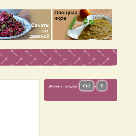
Ctrl
D
Добавь в закладки
+