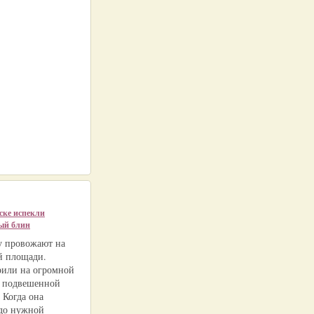
ске испекли
ый блин
 провожают на
й площади.
или на огромной
, подвешенной
 Когда она
 до нужной