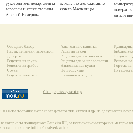
руководитель департамента
и, конечно же, сжигание
температу
торговли и услуг столицы
чучела Масленицы.
поверхност
Алексей Немерюк.
начали выл
Овощные блюда
Алкогольные напитки
Кулинарны
Паста, пельмени, вареники...
Рецепты из сои
Библиотек
Десерты
Рецепты для хлебопечки
Энциклопе
Рецепты из крупы
Рецепты для микроволновки
Реклама на
Рецепты из грибов
Национальная кухня
Гороскопы 
Соусы
По продуктам
Путешеств
Рецепты напитков
Случайный рецепт
Change privacy settings
RU Использование материалов фотографии, статей и др. не допускается без 
ые материалы принадлежат Gotovim.RU, за исключением авторских материалов
льзования пишите info[собака]vedaweb.ru