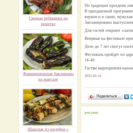
По традиции праздник нач
В праздничной программе ф
верхом и в санях, мужская
Свиные ребрышки на
Запланировано выступлени
решетке
Для гостей откроют «сытн
Впервые на фестивале про
Дети до 7 лет смогут посе
Фестиваль пройдет по адре
18-49.
Гостям мероприятия напом
Фаршированные баклажаны
2022-02-14
на мангале
Поделиться…
реклама
Шашлык из индейки с