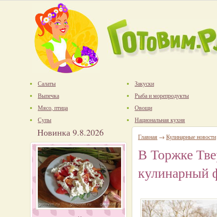
Салаты
Закуски
Выпечка
Рыба и морепродукты
Мясо, птица
Овощи
Супы
Национальная кухня
Новинка 9.8.2026
Главная
→
Кулинарные новости
В Торжке Тве
кулинарный 