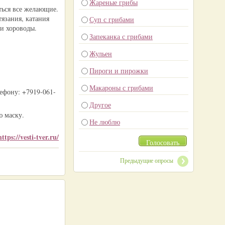
Жареные грибы
ться все желающие.
тязания, катания
Суп с грибами
 и хороводы.
Запеканка с грибами
Жульен
Пироги и пирожки
Макароны с грибами
лефону: +7919-061-
Другое
ю маску.
Не люблю
https://vesti-tver.ru/
Голосовать
Предыдущие опросы