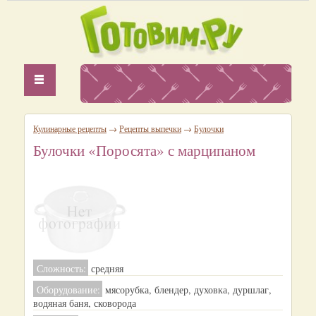
Кулинарные рецепты
→
Рецепты выпечки
→
Булочки
Булочки «Поросята» с марципаном
Сложность:
средняя
Оборудование:
мясорубка, блендер, духовка, дуршлаг,
водяная баня, сковорода