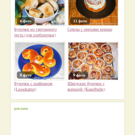
6 фото
11 фото
Булочки из сметанного
Семлы с орехами кешью
теста (для хлебопечки)
8 фото
9 фото
Булочки с шафраном
Шведские булочки с
(Lussekatter)
корицей (Kanelbulle)
реклама