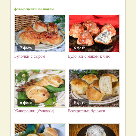
фото-рецепты по шагам
7 фото
6 фото
Булочки с сыром
Булочки с маком к чаю
6 фото
5 фото
Жаворонки (булочки)
Воскресные булочки