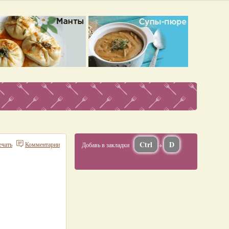
Ctrl
D
ечать
Комментарии
Добавь в закладки
+