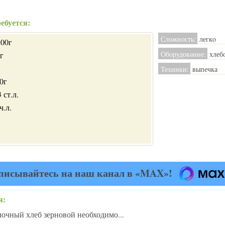
ебуется:
Сложность:
легкo
500г
Оборудование:
хлеб
г
Техники:
выпечка
00г
 ст.л.
ч.л.
писывайтесь на наш канал в «MAX»!
я:
очный хлеб зерновой необходимо...