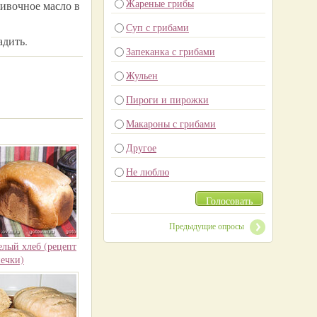
Жареные грибы
ливочное масло в
Суп с грибами
адить.
Запеканка с грибами
Жульен
Пироги и пирожки
Макароны с грибами
Другое
Не люблю
Голосовать
Предыдущие опросы
елый хлеб (рецепт
печки)