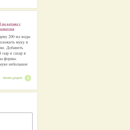
б на катыке с
-азиатски
орму 200 мл воды
Положить муку и
око. Добавить
й сыр и сахар в
лы формы.
 муке небольшое
читать рецепт