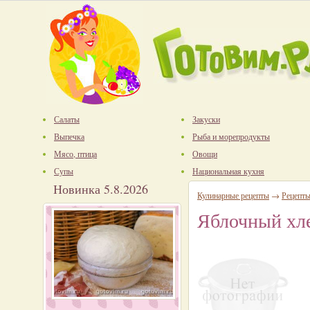
Салаты
Закуски
Выпечка
Рыба и морепродукты
Мясо, птица
Овощи
Супы
Национальная кухня
Новинка 5.8.2026
Кулинарные рецепты
→
Рецепт
Яблочный хле