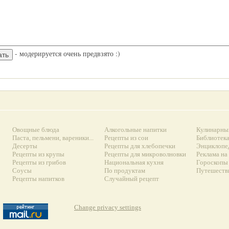
- модерируется очень предвзято :)
Овощные блюда
Алкогольные напитки
Кулинарны
Паста, пельмени, вареники...
Рецепты из сои
Библиотек
Десерты
Рецепты для хлебопечки
Энциклопе
Рецепты из крупы
Рецепты для микроволновки
Реклама на
Рецепты из грибов
Национальная кухня
Гороскопы 
Соусы
По продуктам
Путешеств
Рецепты напитков
Случайный рецепт
Change privacy settings