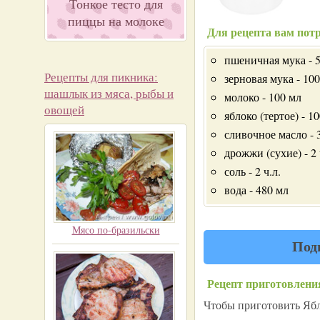
Тонкое тесто для
пиццы на молоке
Для рецепта вам потр
пшеничная мука - 
Рецепты для пикника:
зерновая мука - 100
шашлык из мяса, рыбы и
молоко - 100 мл
овощей
яблоко (тертое) - 1
сливочное масло - 3
дрожжи (сухие) - 2 
соль - 2 ч.л.
вода - 480 мл
Мясо по-бразильски
Под
Рецепт приготовлени
Чтобы приготовить Ябл