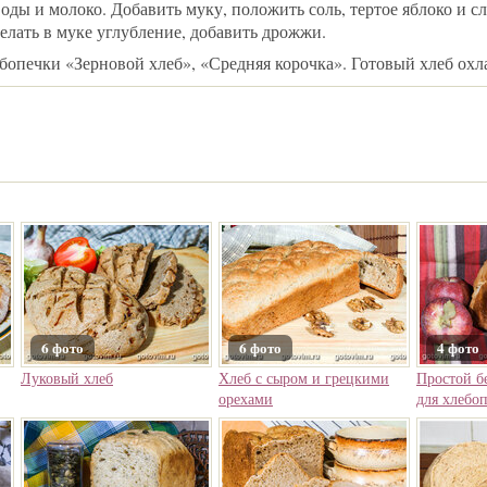
оды и молоко. Добавить муку, положить соль, тертое яблоко и с
елать в муке углубление, добавить дрожжи.
бопечки «Зерновой хлеб», «Средняя корочка». Готовый хлеб охл
6 фото
6 фото
4 фото
Луковый хлеб
Хлеб с сыром и грецкими
Простой б
орехами
для хлебо