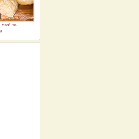
хлеб по-
и