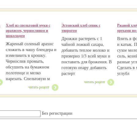
а
Хлеб из спельтовой муки с
Эстонский хлеб сепик с
Ржаной хле
арахисом, черносливом и
творогом
орехами по
шоколадом
Дрожжи растереть с 1
Влить в ф
Жареный соленый арахис
чайной ложкой сахара,
и катык. 
сложить в чашу блендера и
добавить теплое молоко и
сухое мол
измельчить в крошку.
примерно 1/3 всей муки и
соль, кози
Чернослив промыть,
поставить для брожения. В
разные уг
обсушить на бумажном
,
готовую опару добавить
Сделать в
полотенце и мелко
растерт
углубл
нарезать. Спельтовую м
читать рецепт
читать рецепт
Без регистрации