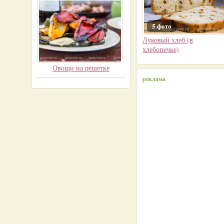
5 фото
Луковый хлеб (в
хлебопечке)
Овощи на решетке
реклама