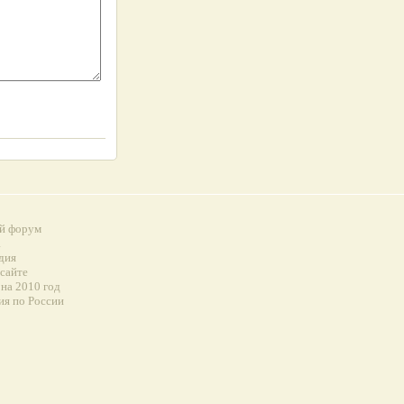
й форум
а
дия
 сайте
на 2010 год
ия по России