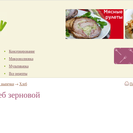
Консервирование
Микроволновка
Мультиварка
Все рецепты
ы выпечки
→
Хлеб
П
б зерновой