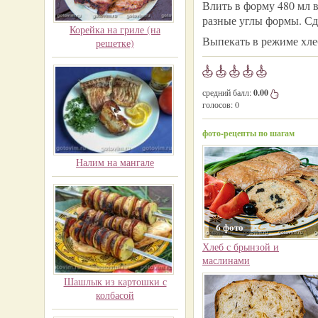
Влить в форму 480 мл в
разные углы формы. Сд
Корейка на гриле (на
Выпекать в режиме хле
решетке)
средний балл:
0.00
голосов:
0
фото-рецепты по шагам
Налим на мангале
6 фото
Хлеб с брынзой и
маслинами
Шашлык из картошки с
колбасой