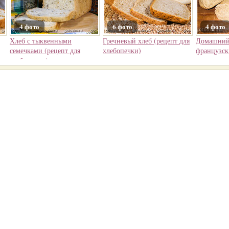
4 фото
6 фото
4 фото
Хлеб с тыквенными
Гречневый хлеб (рецепт для
Домашний 
семечками (рецепт для
хлебопечки)
французск
хлебопечки)