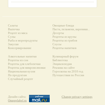
Салаты
Овощные блюда
Выпечка
Паста, пельмени, вареники...
Рецепт из мяса
Десерты
Супы
Рецепты из крупы
Рыба и морепродукты
Рецепты из грибов
Закуски
Соусы
Консервирование
Рецепты напитков
Алкогольные напитки
Кулинарный форум
Рецепты из сои
Библиотека
Рецепты для хлебопечки
Энциклопедия
Рецепты для микроволновки
Реклама на сайте
Национальная кухня
Гороскопы на 2010 год
По продуктам
Путешествия по России
Случайный рецепт
Дизайн сайта:
Change privacy settings
Orangelabel.ru