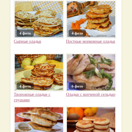
4 фото
4 фото
Сырные оладьи
Постные морковные оладьи
4 фото
6 фото
Творожные оладьи с
Оладьи с копченой сельдью
грушами