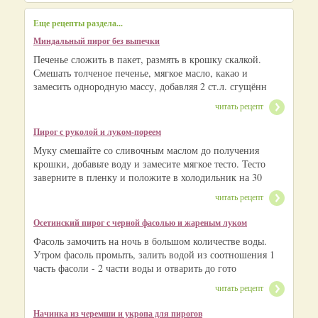
Еще рецепты раздела...
Миндальный пирог без выпечки
Печенье сложить в пакет, размять в крошку скалкой.
Смешать толченое печенье, мягкое масло, какао и
замесить однородную массу, добавляя 2 ст.л. сгущённ
читать рецепт
Пирог с руколой и луком-пореем
Муку смешайте со сливочным маслом до получения
крошки, добавьте воду и замесите мягкое тесто. Тесто
заверните в пленку и положите в холодильник на 30
читать рецепт
Осетинский пирог с черной фасолью и жареным луком
Фасоль замочить на ночь в большом количестве воды.
Утром фасоль промыть, залить водой из соотношения 1
часть фасоли - 2 части воды и отварить до гото
читать рецепт
Начинка из черемши и укропа для пирогов