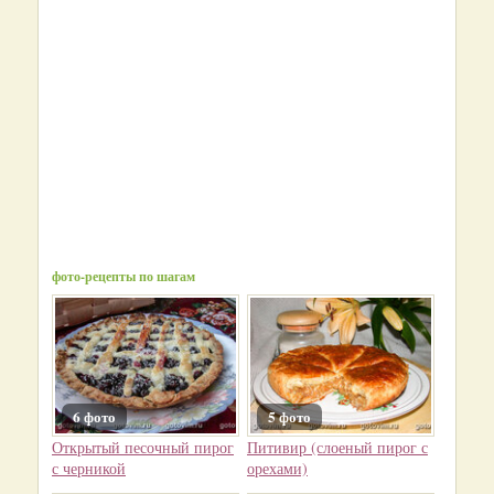
фото-рецепты по шагам
6 фото
5 фото
Открытый песочный пирог
Питивир (слоеный пирог с
с черникой
орехами)