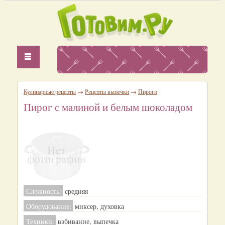
Кулинарные рецепты
→
Рецепты выпечки
→
Пироги
Пирог с малиной и белым шоколадом
Сложность:
средняя
Оборудование:
миксер, духовка
Техники:
взбивание, выпечка