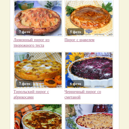
7 фото
5 фото
Лимонный пирог из
Пирог с щавелем
творожного теста
7 фото
6 фото
Тирольский пирог с
Черничный пирог со
абрикосами
сметаной