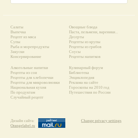
Салаты
Овощные блюда
Выпечка
Паста, пельмени, вареники...
Рецепт из мяса
Десерты
Супы
Рецепты из крупы
Рыба и морепродукты
Рецепты из грибов
Закуски
Соусы
Консервирование
Рецепты напитков
Алкогольные напитки
Кулинарный форум
Рецепты из сои
Библиотека
Рецепты для хлебопечки
Энциклопедия
Рецепты для микроволновки
Реклама на сайте
Национальная кухня
Гороскопы на 2010 год
По продуктам
Путешествия по России
Случайный рецепт
Дизайн сайта:
Change privacy settings
Orangelabel.ru