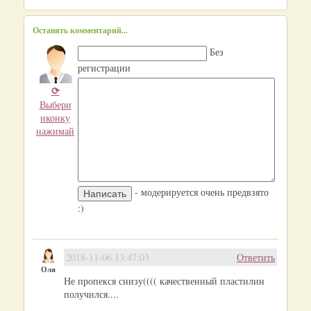
Оставить комментарий...
Без
регистрации
⟳
Выбери
иконку
нажимай
- модерируется очень предвзято
:)
2018-11-06 13:47:03
Ответить
Оля
Не пропекся снизу(((( качественный пластилин
получился....