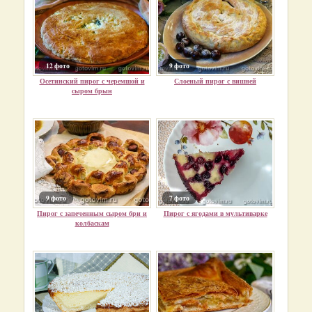
12 фото
9 фото
Осетинский пирог с черемшой и
Слоеный пирог с вишней
сыром брын
9 фото
7 фото
Пирог с запеченным сыром бри и
Пирог с ягодами в мультиварке
колбаскам