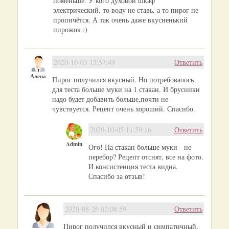
поменьше. У кого духовой шкаф
электрический, то воду не ставь, а то пирог не
пропичётся. А так очень даже вкусненький
пирожок :)
2020-10-03 13:57:49
Ответить
Алена
Пирог получился вкусный. Но потребовалось
для теста больше муки на 1 стакан. И брусники
надо будет добавить больше,почти не
чувствуется. Рецепт очень хороший. Спасибо.
2020-10-05 11:59:16
Ответить
Admin
Ого! На стакан больше муки - не
перебор? Рецепт отснят, все на фото.
И консистенция теста видна.
Спасибо за отзыв!
2020-08-26 02:08:59
Ответить
Пирог получился вкусный и симпатичный,