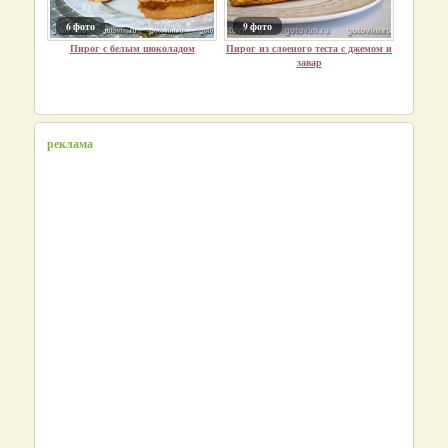
6 фото
9 фото
Пирог с белым шоколадом
Пирог из слоеного теста с джемом и
завар
реклама