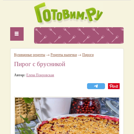
Кулинарные рецепты
→
Рецепты выпечки
→
Пироги
Пирог с брусникой
Автор:
Елена Покровская