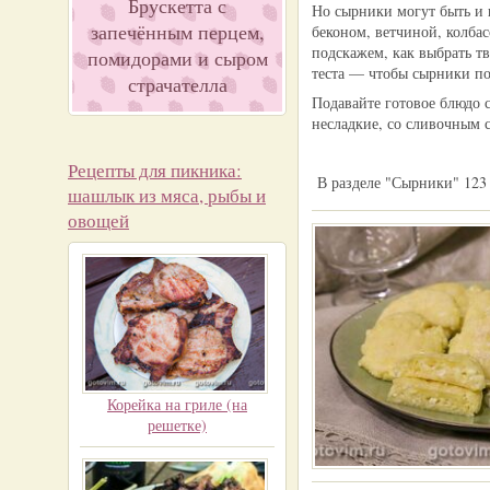
Брускетта с
Но сырники могут быть и 
запечённым перцем,
беконом, ветчиной, колба
подскажем, как выбрать т
помидорами и сыром
теста — чтобы сырники п
страчателла
Подавайте готовое блюдо 
несладкие, со сливочным 
Рецепты для пикника:
В разделе "Сырники" 123
шашлык из мяса, рыбы и
овощей
Корейка на гриле (на
решетке)