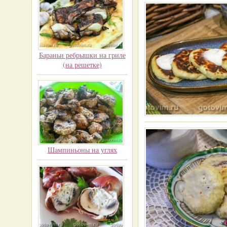
Бараньи ребрышки на гриле
(на решетке)
Шампиньоны на углях