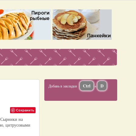
Ctrl
D
Добавь в закладки
+
Сохранить
. Сырники на
ью, цитрусовыми