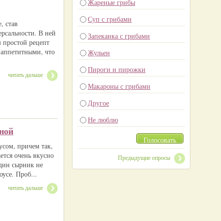
Жареные грибы
Суп с грибами
, став
рсальности. В ней
Запеканка с грибами
м простой рецепт
 аппетитными, что
Жульен
Пироги и пирожки
читать дальше
Макароны с грибами
Другое
Не люблю
ной
Голосовать
усом, причем так,
ется очень вкусно
Предыдущие опросы
один сырник не
оусе. Проб...
читать дальше