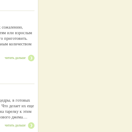
 к сожалению,
етям или взрослым
го приготовить.
ьным количеством
читать дальше
цедры, в готовых
 Что делает их еще
на тарелку к этим
вого джема....
читать дальше