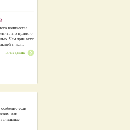
ю
ного количества
енить это правило,
нью. Чем ярче вкус
льшей пика...
читать дальше
, особенно если
локом или
 ванильные