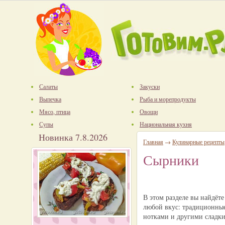
Салаты
Закуски
Выпечка
Рыба и морепродукты
Мясо, птица
Овощи
Супы
Национальная кухня
Новинка 7.8.2026
Главная
→
Кулинарные рецепты
Сырники
В этом разделе вы найдёт
любой вкус: традиционные
нотками и другими сладк