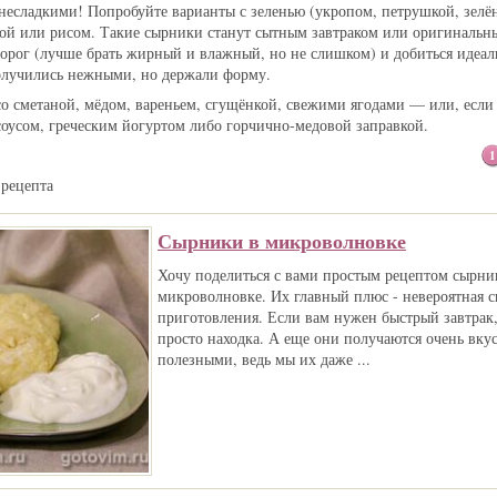
несладкими! Попробуйте варианты с зеленью (укропом, петрушкой, зелё
сой или рисом. Такие сырники станут сытным завтраком или оригиналь
ворог (лучше брать жирный и влажный, но не слишком) и добиться идеа
олучились нежными, но держали форму.
со сметаной, мёдом, вареньем, сгущёнкой, свежими ягодами — или, есл
соусом, греческим йогуртом либо горчично‑медовой заправкой.
1
 рецепта
Сырники в микроволновке
Хочу поделиться с вами простым рецептом сырни
микроволновке. Их главный плюс - невероятная с
приготовления. Если вам нужен быстрый завтрак, 
просто находка. А еще они получаются очень вк
полезными, ведь мы их даже ...