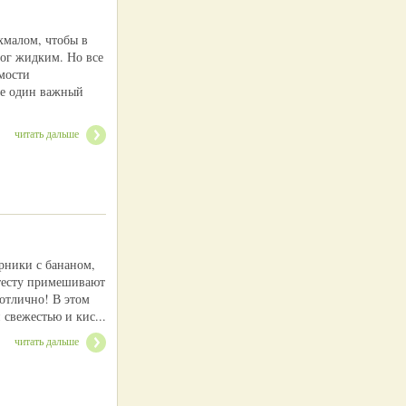
хмалом, чтобы в
рог жидким. Но все
имости
е один важный
читать дальше
рники с бананом,
 тесту примешивают
отлично! В этом
 свежестью и кис...
читать дальше