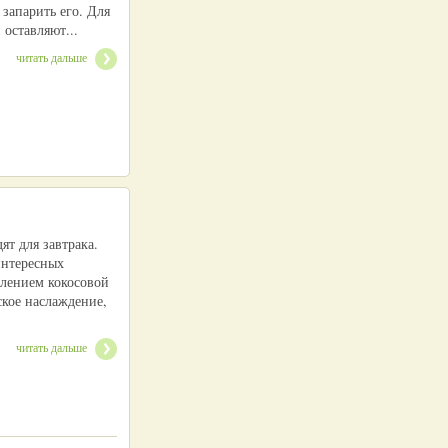
 запарить его. Для
оставляют...
читать дальше
т для завтрака.
интересных
влением кокосовой
ское наслаждение,
читать дальше