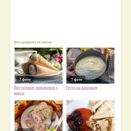
фото-рецепты по шагам
7 фото
7 фото
Йогуртовое мороженое с
Тесто на крахмале
манго