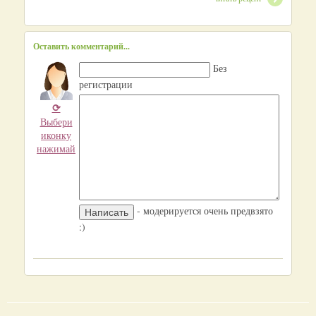
Оставить комментарий...
Без
регистрации
⟳
Выбери
иконку
нажимай
- модерируется очень предвзято
:)