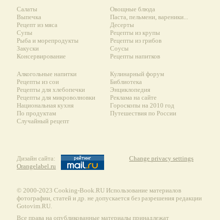
Салаты
Овощные блюда
Выпечка
Паста, пельмени, вареники...
Рецепт из мяса
Десерты
Супы
Рецепты из крупы
Рыба и морепродукты
Рецепты из грибов
Закуски
Соусы
Консервирование
Рецепты напитков
Алкогольные напитки
Кулинарный форум
Рецепты из сои
Библиотека
Рецепты для хлебопечки
Энциклопедия
Рецепты для микроволновки
Реклама на сайте
Национальная кухня
Гороскопы на 2010 год
По продуктам
Путешествия по России
Случайный рецепт
Дизайн сайта:
Change privacy settings
Orangelabel.ru
© 2000-2023 Сooking-Book.RU Использование материалов
фотографии, статей и др. не допускается без разрешения редакции
Gotovim.RU.
Все права на опубликованные материалы принадлежат