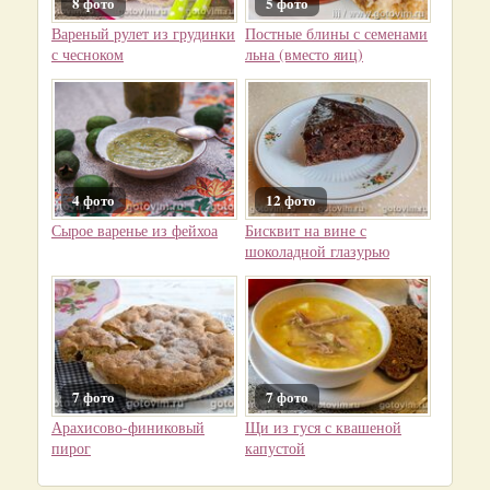
8 фото
5 фото
Вареный рулет из грудинки
Постные блины с семенами
с чесноком
льна (вместо яиц)
4 фото
12 фото
Сырое варенье из фейхоа
Бисквит на вине с
шоколадной глазурью
7 фото
7 фото
Арахисово-финиковый
Щи из гуся с квашеной
пирог
капустой