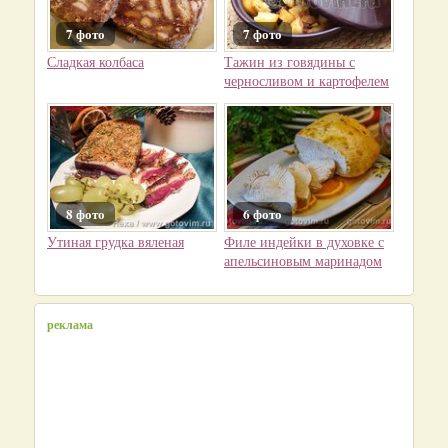
7 фото
7 фото
Сладкая колбаса
Тажин из говядины с
черносливом и картофелем
8 фото
6 фото
Утиная грудка вяленая
Филе индейки в духовке с
апельсиновым маринадом
реклама