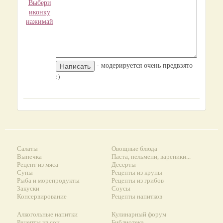
Выбери
иконку
нажимай
- модерируется очень предвзято
:)
Салаты
Овощные блюда
Выпечка
Паста, пельмени, вареники...
Рецепт из мяса
Десерты
Супы
Рецепты из крупы
Рыба и морепродукты
Рецепты из грибов
Закуски
Соусы
Консервирование
Рецепты напитков
Алкогольные напитки
Кулинарный форум
Рецепты из сои
Библиотека