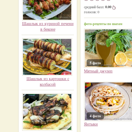
средний балл:
0.00
голосов:
0
Шашлык из куриной печени
фото-рецепты по шагам
в беконе
5 фото
Мятный джулеп
Шашлык из картошки с
колбасой
4 фото
Янтыки