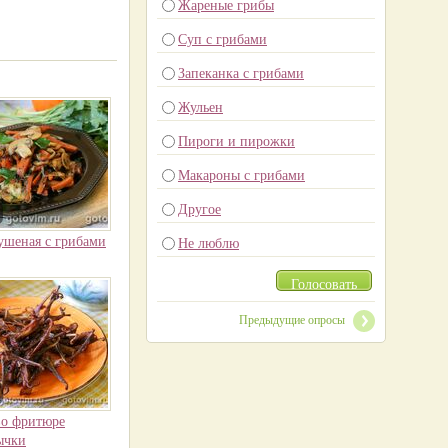
Жареные грибы
Суп с грибами
Запеканка с грибами
Жульен
Пироги и пирожки
Макароны с грибами
Другое
ушеная с грибами
Не люблю
Голосовать
Предыдущие опросы
о фритюре
ычки