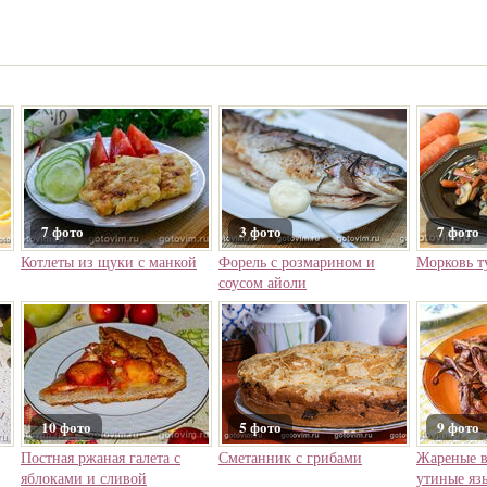
7 фото
3 фото
7 фото
Котлеты из щуки с манкой
Форель с розмарином и
Морковь т
соусом айоли
10 фото
5 фото
9 фото
Постная ржаная галета с
Сметанник с грибами
Жареные в
яблоками и сливой
утиные яз