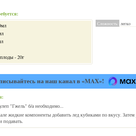
ебуется:
Сложность:
легкo
0мл
мл
мл
плоды - 20г
писывайтесь на наш канал в «MAX»!
я:
леп "Гжель" б/а необходимо...
але жидкие компоненты добавить лед кубиками по вкусу. Затем 
и подавать.