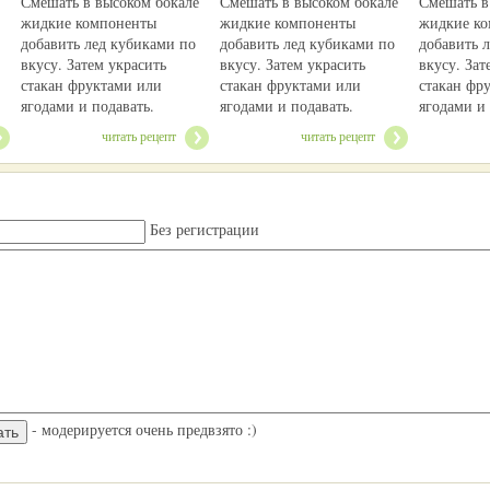
Смешать в высоком бокале
Смешать в высоком бокале
Смешать в
жидкие компоненты
жидкие компоненты
жидкие к
добавить лед кубиками по
добавить лед кубиками по
добавить 
вкусу. Затем украсить
вкусу. Затем украсить
вкусу. Зат
стакан фруктами или
стакан фруктами или
стакан фр
ягодами и подавать.
ягодами и подавать.
ягодами и 
читать рецепт
читать рецепт
Без регистрации
- модерируется очень предвзято :)