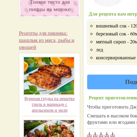
Тонкое тесто для
пиццы на молоке
Для рецепта вам потр
вишневый сок - 12
Рецепты для пикника:
березовый сок - 60
шашлык из мяса, рыбы и
мятный сироп - 20
овощей
лед
консервированные 
Под
Рецепт приготовлени
Куриная грудка на решетке
гриль в маринаде с
Чтобы приготовить Джу
апельсином и чили
Смешать в высоком бок
фруктами или ягодами 