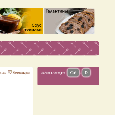
Ctrl
D
ечать
Комментарии
Добавь в закладки
+