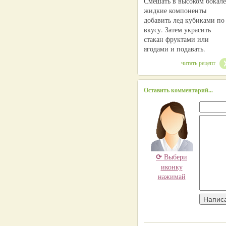
Смешать в высоком бокале
жидкие компоненты
добавить лед кубиками по
вкусу. Затем украсить
стакан фруктами или
ягодами и подавать.
читать рецепт
Оставить комментарий...
⟳
Выбери
иконку
нажимай