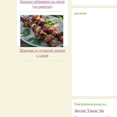
Бараньи ребрышки на гриле
(на решетке)
реклама
Шашлык из куриной печени
с салом
Еще рецепты раздела...
Джулеп "Гжель" б/а