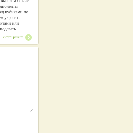
 высоком бокале
омпоненты
лед кубиками по
ем украсить
уктами или
подавать.
читать рецепт