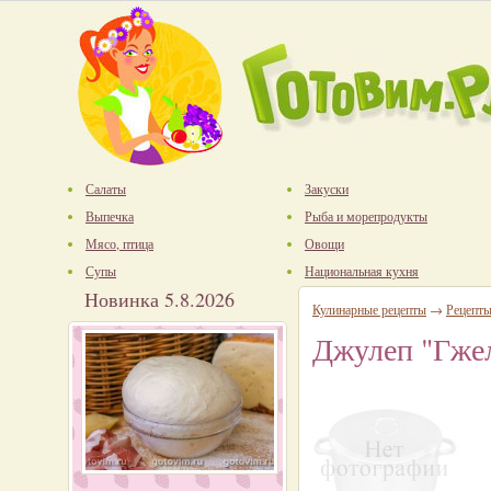
Салаты
Закуски
Выпечка
Рыба и морепродукты
Мясо, птица
Овощи
Супы
Национальная кухня
Новинка 5.8.2026
Кулинарные рецепты
→
Рецепты
Джулеп "Гжел