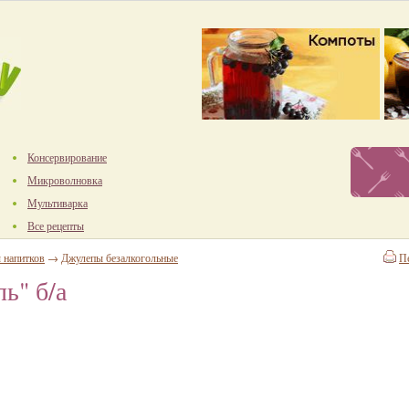
Консервирование
Микроволновка
Мультиварка
Все рецепты
 напитков
→
Джулепы безалкогольные
П
ь" б/а