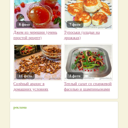
8 фото
7 фото
Джем из черешни (очень
Тупоськи (оладьи на
простой рецепт)
дрожжах)
11 фото
3 фото
Солёный арахис в
Теплый салат со спаржевой
домашних условиях
фасолью и шампиньонами
реклама