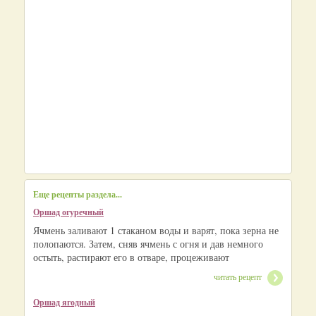
Еще рецепты раздела...
Оршад огуречный
Ячмень заливают 1 стаканом воды и варят, пока зерна не
полопаются. Затем, сняв ячмень с огня и дав немного
остыть, растирают его в отваре, процеживают
читать рецепт
Оршад ягодный