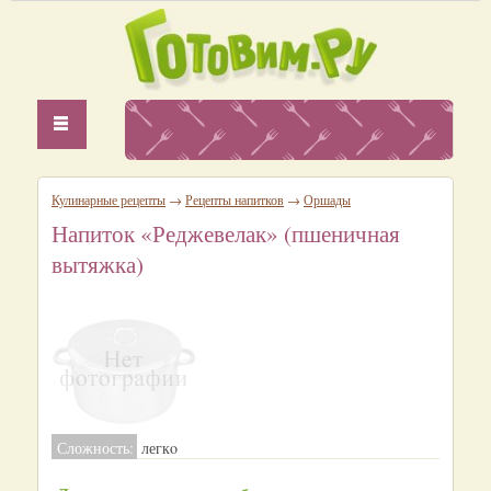
Кулинарные рецепты
→
Рецепты напитков
→
Оршады
Напиток «Реджевелак» (пшеничная
вытяжка)
Сложность:
легкo