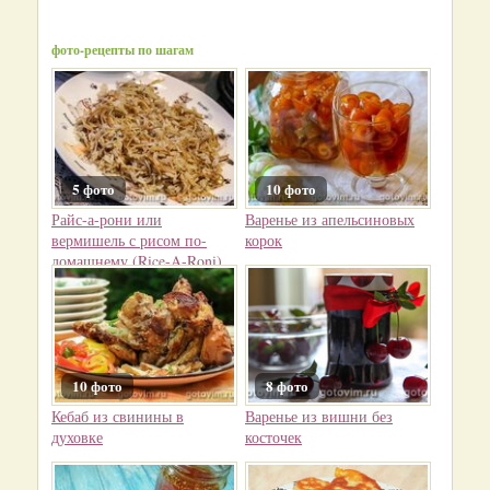
фото-рецепты по шагам
5 фото
10 фото
Райс-а-рони или
Варенье из апельсиновых
вермишель с рисом по-
корок
домашнему (Rice-A-Roni)
10 фото
8 фото
Кебаб из свинины в
Варенье из вишни без
духовке
косточек