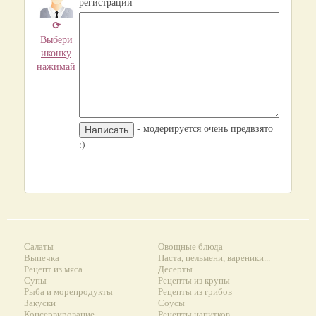
регистрации
⟳
Выбери
иконку
нажимай
- модерируется очень предвзято
:)
Салаты
Овощные блюда
Выпечка
Паста, пельмени, вареники...
Рецепт из мяса
Десерты
Супы
Рецепты из крупы
Рыба и морепродукты
Рецепты из грибов
Закуски
Соусы
Консервирование
Рецепты напитков