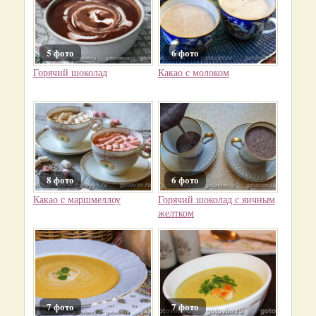
5 фото
6 фото
Горячий шоколад
Какао с молоком
8 фото
6 фото
Какао с маршмеллоу
Горячий шоколад с яичным
желтком
7 фото
7 фото