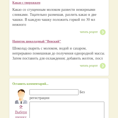
Какао с творожком
Какао со сгущенным молоком развести нежирными
сливками. Тщательно размешав, разлить какао в две
чашки. В каждую чашку положить горкой по 30 мл
нежного
читать рецепт
Напиток шоколадный "Венский"
Шоколад сварить с молоком, водой и сахаром,
непрерывно помешивая до получения однородной массы.
Затем поставить для охлаждения; добавить желток, посл
читать рецепт
Оставить комментарий...
Без
регистрации
⟳
Выбери
иконку