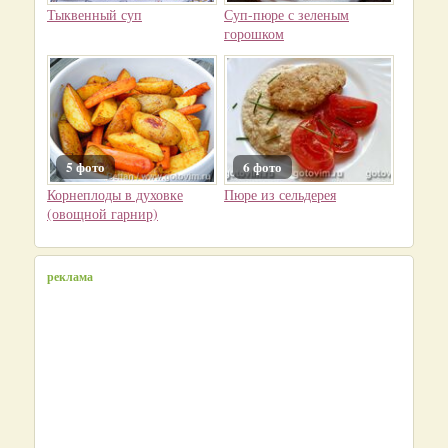
Тыквенный суп
Суп-пюре с зеленым
горошком
5 фото
6 фото
Корнеплоды в духовке
Пюре из сельдерея
(овощной гарнир)
реклама