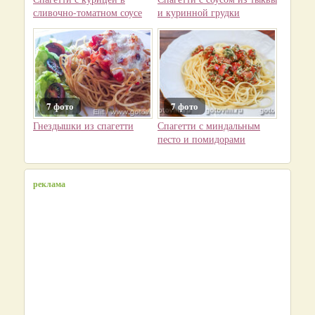
сливочно-томатном соусе
и куринной грудки
7 фото
7 фото
Гнездышки из спагетти
Спагетти с миндальным
песто и помидорами
реклама