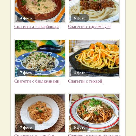
4 фото
6 фото
Спагетти а-ля карбонара
Спагетти с соусом суго
7 фото
4 фото
Спагетти с баклажанами
Спагетти с тыквой
7 фото
6 фото
Спагетти с курицей в
Спагетти с соусом из тыквы