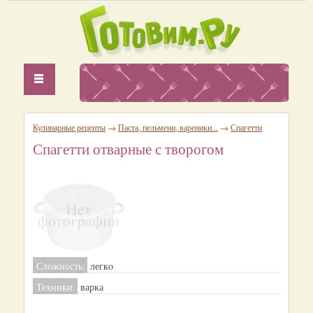
Кулинарные рецепты
→
Паста, пельмени, вареники...
→
Спагетти
Спагетти отварные с творогом
Сложность:
легкo
Техники:
варка