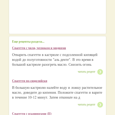
Еще рецепты раздела...
Спагетти с чили, чесноком и мидиями
Отварить спагетти в кастрюле с подсоленной кипящей
водой до полуготовности "аль денте". В это время в
большой кастрюле разогреть масло. Снизить огонь
читать рецепт
Спагетти по-сицилийски
В большую кастрюлю налейте воду и ложку растительное
масло, доведите до кипения. Положите спагетти и варите
в течение 10-12 минут. Затем откиньте на д
читать рецепт
Спагетти с осьминогами (II)