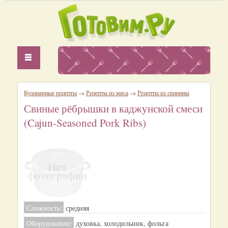
Кулинарные рецепты
→
Рецепты из мяса
→
Рецепты из свинины
Свиные рёбрышки в каджунской смеси
(Cajun-Seasoned Pork Ribs)
Сложность:
средняя
Оборудование:
духовка, холодильник, фольга