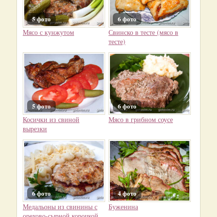
5 фото
6 фото
Мясо с кунжутом
Свинско в тесте (мясо в
тесте)
5 фото
6 фото
Косички из свиной
Мясо в грибном соусе
вырезки
6 фото
4 фото
Медальоны из свинины с
Буженина
орехово-сырной корочкой