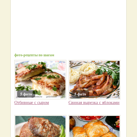
фото-рецепты по шагам
5 фото
5 фото
Отбивные с сыром
Свиная вырезка с яблоками