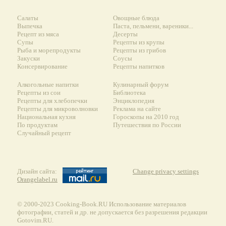
Салаты
Овощные блюда
Выпечка
Паста, пельмени, вареники...
Рецепт из мяса
Десерты
Супы
Рецепты из крупы
Рыба и морепродукты
Рецепты из грибов
Закуски
Соусы
Консервирование
Рецепты напитков
Алкогольные напитки
Кулинарный форум
Рецепты из сои
Библиотека
Рецепты для хлебопечки
Энциклопедия
Рецепты для микроволновки
Реклама на сайте
Национальная кухня
Гороскопы на 2010 год
По продуктам
Путешествия по России
Случайный рецепт
Дизайн сайта:
Change privacy settings
Orangelabel.ru
© 2000-2023 Сooking-Book.RU Использование материалов
фотографии, статей и др. не допускается без разрешения редакции
Gotovim.RU.