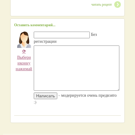
читать рецепт
Оставить комментарий...
Без
регистрации
⟳
Выбери
иконку
нажимай
- модерируется очень предвзято
:)