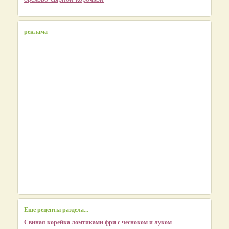
реклама
Еще рецепты раздела...
Свиная корейка ломтиками фри с чесноком и луком