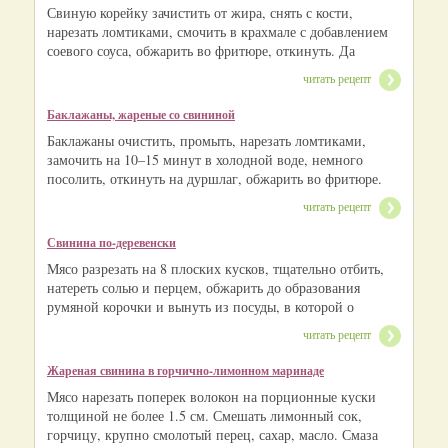
Свиную корейку зачистить от жира, снять с кости,
нарезать ломтиками, смочить в крахмале с добавлением
соевого соуса, обжарить во фритюре, откинуть. Да
читать рецепт
Баклажаны, жареные со свининой
Баклажаны очистить, промыть, нарезать ломтиками,
замочить на 10–15 минут в холодной воде, немного
посолить, откинуть на дуршлаг, обжарить во фритюре.
читать рецепт
Свинина по-деревенски
Мясо разрезать на 8 плоских кусков, тщательно отбить,
натереть солью и перцем, обжарить до образования
румяной корочки и вынуть из посуды, в которой о
читать рецепт
Жареная свинина в горчично-лимонном маринаде
Мясо нарезать поперек волокон на порционные куски
толщиной не более 1.5 см. Смешать лимонный сок,
горчицу, крупно смолотый перец, сахар, масло. Смаза