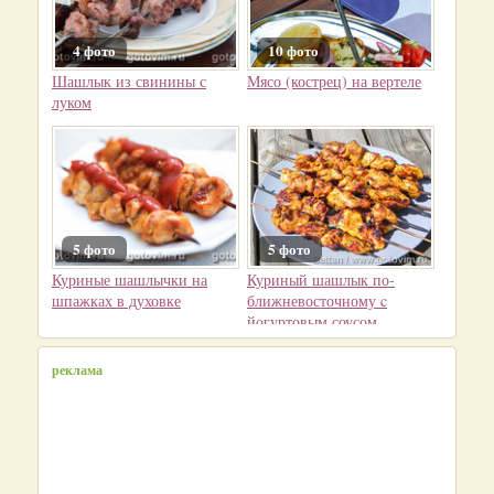
4 фото
10 фото
Шашлык из свинины с
Мясо (кострец) на вертеле
луком
5 фото
5 фото
Куриные шашлычки на
Куриный шашлык по-
шпажках в духовке
ближневосточному c
йогуртовым соусом
реклама