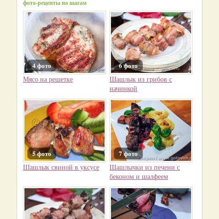
фото-рецепты по шагам
4 фото
6 фото
Мясо на решетке
Шашлык из грибов с
начинкой
5 фото
7 фото
Шашлык свиной в уксусе
Шашлычки из печени с
беконом и шалфеем