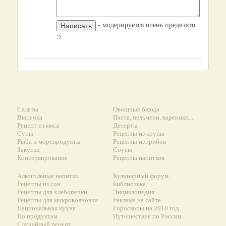
- модерируется очень предвзято
:)
Салаты
Овощные блюда
Выпечка
Паста, пельмени, вареники...
Рецепт из мяса
Десерты
Супы
Рецепты из крупы
Рыба и морепродукты
Рецепты из грибов
Закуски
Соусы
Консервирование
Рецепты напитков
Алкогольные напитки
Кулинарный форум
Рецепты из сои
Библиотека
Рецепты для хлебопечки
Энциклопедия
Рецепты для микроволновки
Реклама на сайте
Национальная кухня
Гороскопы на 2010 год
По продуктам
Путешествия по России
Случайный рецепт