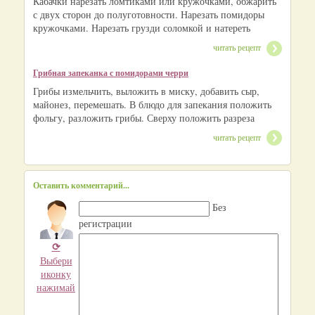
Кабачки нарезать ломтиками или кружочками, обжарить
с двух сторон до полуготовности. Нарезать помидоры
кружочками. Нарезать грузди соломкой и натереть
читать рецепт
Грибная запеканка с помидорами черри
Грибы измельчить, выложить в миску, добавить сыр,
майонез, перемешать. В блюдо для запекания положить
фольгу, разложить грибы. Сверху положить разреза
читать рецепт
Оставить комментарий...
Без
регистрации
⟳
Выбери
иконку
нажимай