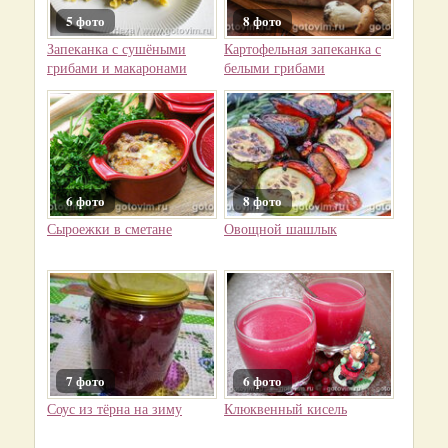
5 фото
8 фото
Запеканка с сушёными
Картофельная запеканка с
грибами и макаронами
белыми грибами
6 фото
8 фото
Сыроежки в сметане
Овощной шашлык
7 фото
6 фото
Соус из тёрна на зиму
Клюквенный кисель