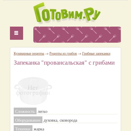
Кулинарные рецепты
→
Рецепты из грибов
→
Грибные запеканки
Запеканка "провансальская" с грибами
Сложность:
легкo
Оборудование:
духовка, сковорода
Техники:
жарка