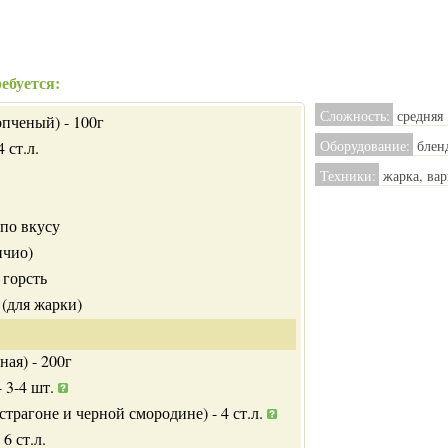
ебуется:
Сложность:
средняя
пченый) - 100г
Оборудование:
бленд
 ст.л.
Техники:
жарка, вар
 по вкусу
ичио)
 горсть
 (для жарки)
ая) - 200г
- 3-4 шт.
страгоне и черной смородине) - 4 ст.л.
6 ст.л.