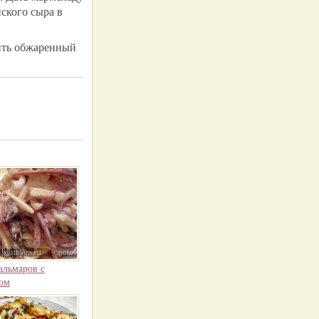
ского сыра в
жить обжаренный
альмаров с
ом