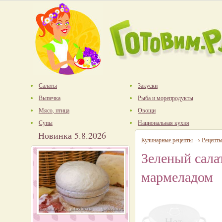
Салаты
Закуски
Выпечка
Рыба и морепродукты
Мясо, птица
Овощи
Супы
Национальная кухня
Новинка 5.8.2026
Кулинарные рецепты
→
Рецепты
Зеленый сал
мармеладом