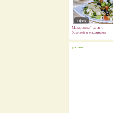
4 фото
Макаронный салат с
брынзой и маслинами
реклама