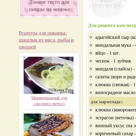
Тонкое тесто для
пиццы на молоке
Для рецепта вам потр
Рецепты для пикника:
адыгейский сыр (ко
шашлык из мяса, рыбы и
миндальная мука - 4
овощей
яйцо - 1 шт.
чеснок - 1 зубчик
миндаля (слайсы) -
салаты (корн и рад
клюква (свежая) - 1
виноградное масло
Маринованный лук
для мармелада::
«экспресс-метод»
клюква (замороженн
эстрагон (веточка) 
винный уксус (на э
коричневый сахар - 