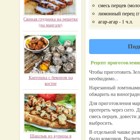
смесь перцев (молот
лимонный перец (го
Свиная грудинка на решетке
агар-агар - 1 ч.л.
(на мангале)
Под
Рецепт приготовлени
Чтобы приготовить Зе
Картошка с беконом на
необходимо...
костре
Нарезанный ломтиками 
обжарить на виноградн
Для приготовления мар
протереть через сито. 
смесь перцев, довести 
выбросить.
В отдельной чашке разв
Шашлык из курицы в
было комочков. Вылить