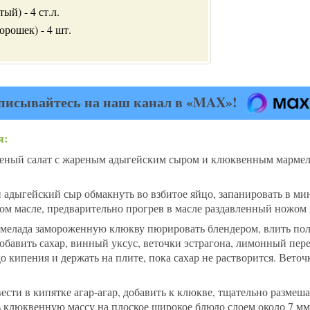
ый) - 4 ст.л.
рошек) - 4 шт.
писывайтесь на наш канал в «MAX»!
я:
леный салат с жареным адыгейским сыром и клюквенным марме
адыгейский сыр обмакнуть во взбитое яйцо, запанировать в ми
ом масле, предварительно прогрев в масле раздавленный ножом 
мелада замороженную клюкву пюрировать блендером, влить пол
Добавить сахар, винный уксус, веточки эстрагона, лимонный пер
до кипения и держать на плите, пока сахар не растворится. Веточ
ести в кипятке агар-агар, добавить к клюкве, тщательно размеша
 клюквенную массу на плоское широкое блюдо слоем около 7 мм