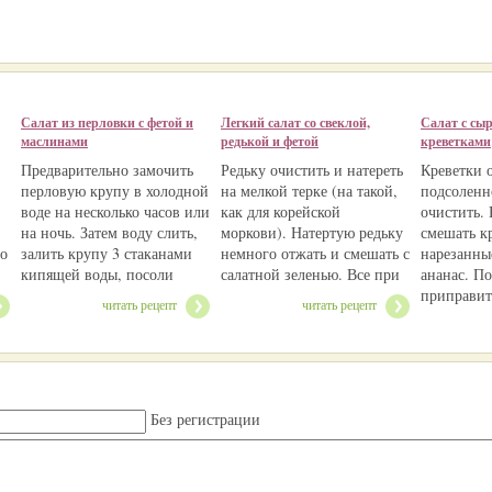
Салат из перловки с фетой и
Легкий салат со свеклой,
Салат с сы
маслинами
редькой и фетой
креветками
Предварительно замочить
Редьку очистить и натереть
Креветки 
перловую крупу в холодной
на мелкой терке (на такой,
подсоленн
воде на несколько часов или
как для корейской
очистить. 
на ночь. Затем воду слить,
моркови). Натертую редьку
смешать кр
но
залить крупу 3 стаканами
немного отжать и смешать с
нарезанны
кипящей воды, посоли
салатной зеленью. Все при
ананас. По
приправит
читать рецепт
читать рецепт
Без регистрации