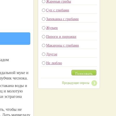
Жареные грибы
Суп с грибами
Запеканка с грибами
Жульен
Пироги и пирожки
Макароны с грибами
Другое
ладом
Не люблю
ндальной муке и
Голосовать
зубчик чеснока.
Предыдущие опросы
стакана воды и
ец и молотую
ки эстрагона
ть, чтобы не
. Дать мармеладу