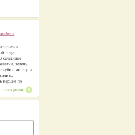
ром бри и
отварить в
ой воде,
В салатнике
еветки, зелень,
е кубиками сыр и
солить,
ь перцем по
читать рецепт