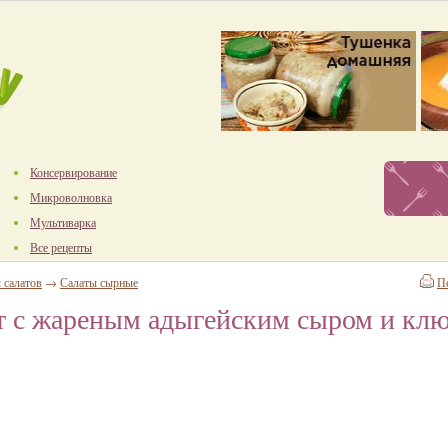
Консервирование
Микроволновка
Мультиварка
Все рецепты
 салатов
→
Салаты сырные
П
ат с жареным адыгейским сыром и к