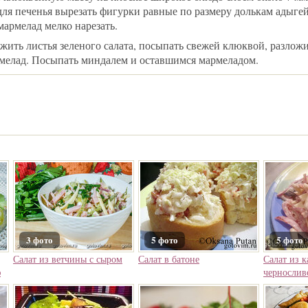
для печенья вырезать фигурки равные по размеру долькам адыгей
мармелад мелко нарезать.
жить листья зеленого салата, посыпать свежей клюквой, разло
мелад. Посыпать миндалем и оставшимся мармеладом.
3 фото
5 фото
5 фото
Салат из ветчины с сыром
Салат в батоне
Салат из к
ю
чернослив