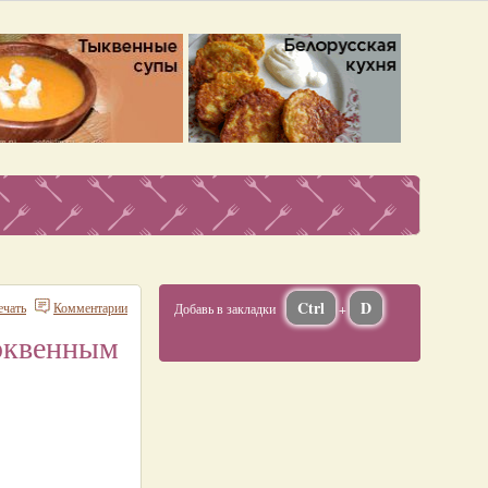
Ctrl
D
ечать
Комментарии
Добавь в закладки
+
люквенным