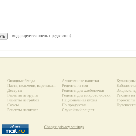
- модерируется очень предвзято :)
Овощные блюда
Алкогольные напитки
Кулинарны
Паста, пельмени, вареники...
Рецепты из сои
Библиотек
Десерты
Рецепты для хлебопечки
Энциклопе
Рецепты из крупы
Рецепты для микроволновки
Реклама на
Рецепты из грибов
Национальная кухня
Гороскопы 
Соусы
По продуктам
Путешеств
Рецепты напитков
Случайный рецепт
Change privacy settings