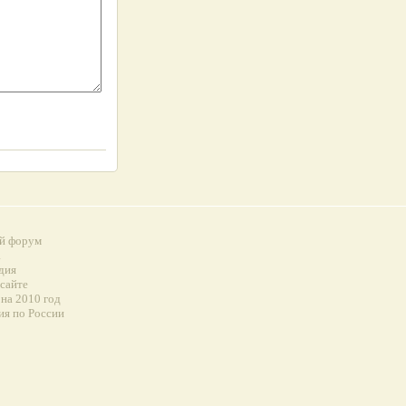
й форум
а
дия
 сайте
на 2010 год
ия по России