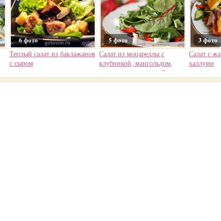
6 фото
5 фото
3 фото
Теплый салат из баклажанов
Салат из моцареллы с
Салат с ж
с сыром
клубникой, мангольдом,
халлуми
шпинатом и рукколой