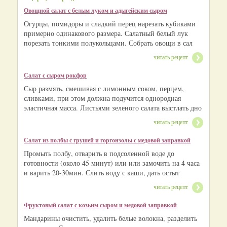
Овощной салат с белым луком и адыгейским сыром
Огурцы, помидоры и сладкий перец нарезать кубиками
примерно одинакового размера. Салатный белый лук
порезать тонкими полукольцами. Собрать овощи в сал
читать рецепт
Салат с сыром рокфор
Сыр размять, смешивая с лимонным соком, перцем,
сливками, при этом должна подучится однородная
эластичная масса. Листьями зеленого салата выстлать дно
читать рецепт
Салат из полбы с грушей и горгонзолы с медовой заправкой
Промыть полбу, отварить в подсоленной воде до
готовности (около 45 минут) или или замочить на 4 часа
и варить 20-30мин. Слить воду с каши, дать остыт
читать рецепт
Фруктовый салат с козьим сыром и медовой заправкой
Мандарины очистить, удалить белые волокна, разделить