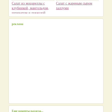
Салат из моцареллы с
Салат с жареным сыром
клубникой, мангольдом,
халлуми
шпинатом и рукколой
реклама
Еще рецепты раздела...