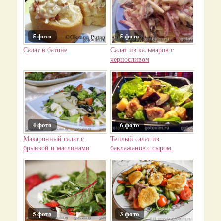
5 фото
5 фото
Салат в батоне
Салат из кальмаров с
черносливом
4 фото
6 фото
Макаронный салат с
Теплый салат из
брынзой и маслинами
баклажанов с сыром
5 фото
3 фото